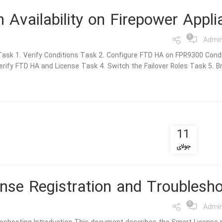
 Availability on Firepower Appl
0
Admi
ask 1. Verify Conditions Task 2. Configure FTD HA on FPR9300 Cond
erify FTD HA and License Task 4. Switch the Failover Roles Task 5. Bre
11
جولای
se Registration and Troublesho
0
Admi