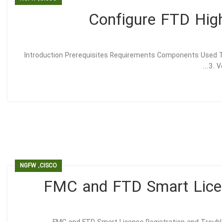
Configure FTD High
Introduction Prerequisites Requirements Components Used T
3. V
,
NGFW
CISCO
FMC and FTD Smart Licen