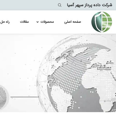
شرکت داده پرداز سپهر آسیا
صفحه اصلی
محصولات
مقالات
راه حل 
لایسنس سو
Module
لایسنس سو
lytics
معماری
لایسنس سو
لایسنس سو
لایسنس سو
لایسنس سو
لایسنس سو
لایسنس سو
لایسنس سو
لایسنس سو
لایسنس سو