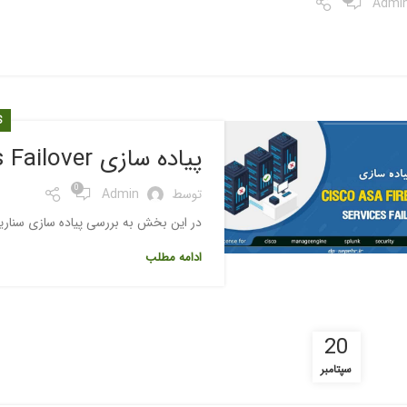
Admi
S
پیاده سازی Cisco ASA FirePOWER Services Failover
0
توسط
Admin
در این بخش به بررسی پیاده سازی سناریوهای Failover در ماژول Cisco ASA FirePOWER پرداخ
ادامه مطلب
20
سپتامبر