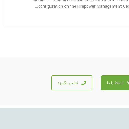
FMC and FTD Smart License Registration and Troubl
configuration on the Firepower Management Cent
ارتباط با ما
تماس بگیرید