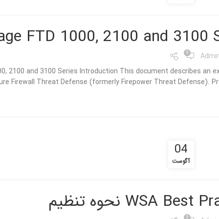
age FTD 1000, 2100 and 3100 S
0
Admi
00, 2100 and 3100 Series Introduction This document describes an e
re Firewall Threat Defense (formerly Firepower Threat Defense). Prere
04
آگوست
WSA Best  نحوه تنظیم
0