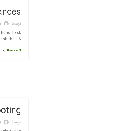
iances
توسط
n
itions Task
ak the HA...
ادامه مطلب
oting
توسط
n