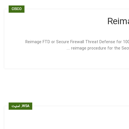
CISCO
Reim
Reimage FTD or Secure Firewall Threat Defense for 10
reimage procedure for the Secu
,
WSA
امنیت