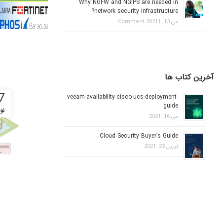
Why NGFW and NGIPS are needed in
network security infrastructure?
می 13, 2021
1 Comment
آخرین کتاب ها
7
veeam-availability-cisco-ucs-deployment-
guide
نوا
می 16, 2021
Cloud Security Buyer’s Guide
آوریل 23, 2021