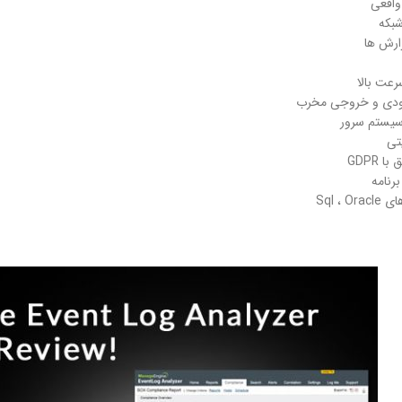
واقعی
شبکه
ارش ها
رعت بالا
رودی و خروجی مخرب
سیستم سرور
تی
GDPR
رنامه
Sql ،