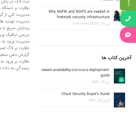
ثبت لاگ در زمان 
نظارت بر دستگاه 
Why NGFW and NGIPS are needed in
مدیریت کلی از گز
network security infrastructure?
مدیریت تهدید ها
می 13, 2021
1 Comment
پردازش سریع با س
بررسی ترافیک و
مدیریت ورود به 
نظارت بر لاگ امنی
گزارش دهی منطبق با 
آخرین کتاب ها
نظارت بر ورود به ب
رسیدگی به داده های  Oracle
veeam-availability-cisco-ucs-deployment-
guide
می 16, 2021
Cloud Security Buyer’s Guide
آوریل 23, 2021