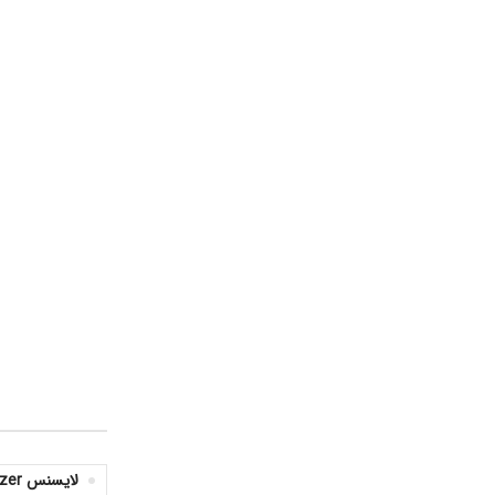
لایسنس EventLog Analyzer