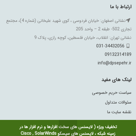
ارتباط با ما
نشانی اصفهان: خیابان فردوسی ، کوی شهید علیخانی (شماره 4)، مجتمع
تجاری 502- طبقه 2 – واحد 205
نشانی تهران: انقلاب، خیابان فلسطین، کوچه رازی، پلاک 9
031-34432056
09132314189
info@dpsepehr.ir
لینک های مفید
سیاست حریم خصوصی
سئوالات متداول
نقشه سایت ما
تخفیف ویژه ( لایسنس های سخت افزارها و نرم افزار ها در
زمینه شبکه ، لایسنس های سیسکو Cisco , SolarWinds