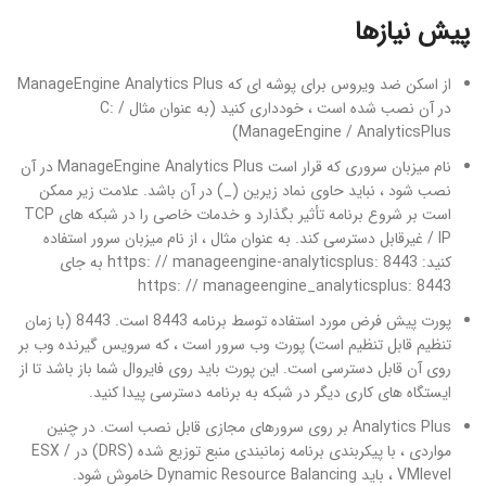
پیش نیازها
از اسکن ضد ویروس برای پوشه ای که ManageEngine Analytics Plus
در آن نصب شده است ، خودداری کنید (به عنوان مثال C: /
ManageEngine / AnalyticsPlus)
نام میزبان سروری که قرار است ManageEngine Analytics Plus در آن
نصب شود ، نباید حاوی نماد زیرین (_) در آن باشد. علامت زیر ممکن
است بر شروع برنامه تأثیر بگذارد و خدمات خاصی را در شبکه های TCP
/ IP غیرقابل دسترسی کند. به عنوان مثال ، از نام میزبان سرور استفاده
کنید: https: // manageengine-analyticsplus: 8443 به جای
https: // manageengine_analyticsplus: 8443
پورت پیش فرض مورد استفاده توسط برنامه 8443 است. 8443 (با زمان
تنظیم قابل تنظیم است) پورت وب سرور است ، که سرویس گیرنده وب بر
روی آن قابل دسترسی است. این پورت باید روی فایروال شما باز باشد تا از
ایستگاه های کاری دیگر در شبکه به برنامه دسترسی پیدا کنید.
Analytics Plus بر روی سرورهای مجازی قابل نصب است. در چنین
مواردی ، با پیکربندی برنامه زمانبندی منبع توزیع شده (DRS) در ESX /
VMlevel ، باید Dynamic Resource Balancing خاموش شود.