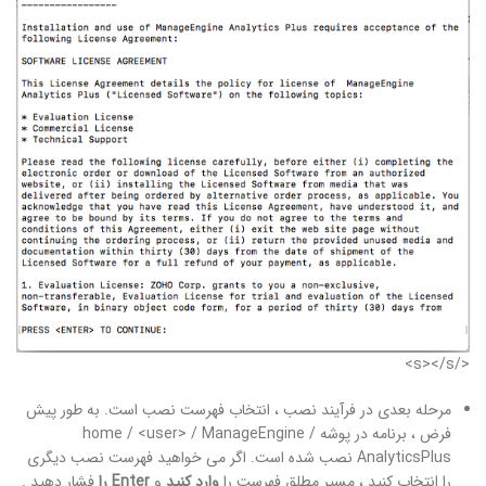
</s></s>
مرحله بعدی در فرآیند نصب ، انتخاب فهرست نصب است. به طور پیش
فرض ، برنامه در پوشه home / <user> / ManageEngine /
AnalyticsPlus نصب شده است. اگر می خواهید فهرست نصب دیگری
را انتخاب کنید ، مسیر مطلق فهرست را
وارد کنید
و
Enter را
فشار دهید .