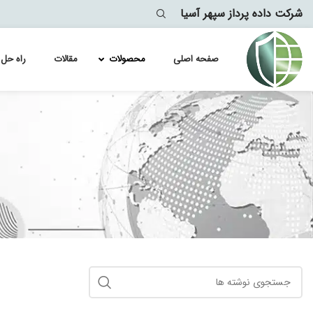
شرکت داده پرداز سپهر آسیا
صفحه اصلی
محصولات
مقالات
راه حل 
Module
lytics
معماری
آموزش کامل فع
پیاده سازی ervices Failover
لایسنس سیسک
لایسنس سیسک
لایسنس سیسک
لایسنس سیسک