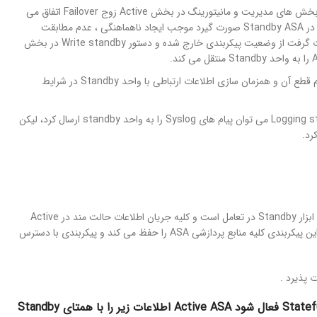
بخش های مدیریت و مانیتورینگ در بخش Active زوج Failover اتفاق می
Sta
صورت گیرد موجب ایجاد ناهماهنگی ، عدم مطابقت
می شود. اگر تغییری ناخواسته در ابزار Standby صورت گرفت از وضعیت پیکربندی خارج شده و دستور Write standby در بخش
پردازش هر گونه ترافیک عبوری، اعمال سیاست گذاری های امنیتی، ایجاد ارتباطها و در صورت لزوم قطع آن و همزمان سازی اطلاعات ارتباطی با واحد Standby در شرایط
Logging standby می توان پیام های Syslog را به واحد standby ارسال کرد، لیکن
به صورت پیش فرض فرایند Failover رفتار حالت مندی ندارد، در این پیکربندی واحد Active فقط با ابزار Standby در تعامل است و کلیه جریان اطلاعات حالت مند در Active
ASA باقی می ماند، بنابراین تمامی ارتباطات باید مجددا بر روی Failover برقرار شونده از سوی دیگر این پیکربندی کلیه منابع پردازشی ASA را حفظ می کند و پیکربندی با دسترس
Stateful Failover در برنامه سیسکو 5505 ASA وجود ندارد، زمانی که Stateful replication فعال شود Active ASA اطلاعات زیر را با همتای Standby