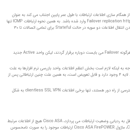
نظور حفظ منابع پردازشی ASA به صورت پیش فرض از همگام سازی اطلاعات ارتباطات با طول عمر پایین اجتناب می کند به عنوان
مثال ارتباطات HTTP بر روی پورت 80/TCP به صورت Stateless خواهد بود، مگر اینکه دستور Failover replication http وارد شده باشد. به همین نحوه ارتباطات ICMP تنها
در حالت active/active failover به همراه ASR بیکربندی می شوند. توجه داشته باشید فعال کردن انتقال اطلاعات دو سویه در حالت Stateful برای تمامی اتصالات تا ۳۰
جدول رونینگ شامل تمام مسیرهای دینامیک می باشد. تمام روتینگهای دینامیک در صورت وقوع هرگونه Failover می بایست دوباره برقرار گردند، لیکن واحد Active جدید
ارها چون PDP GPT GPRS و جدول SIP را ارسال می کند. توجه به اینکه لازم است بخش اعظم اطلاعات واحد بازرسی نرم افزارها به علت
و پیچیدگی های منابع نمی تواند همگام سازی شود، چنین ارتباطانی فقط در یک ارتباط لایه ۴ وجود دارد و قابل تعویض است، به همین علت چنین ارتباطاتی پس از
غالب ساختارهای اطلاعاتی VPN شامل اطلاعات SA برای کانال های Site-To-Site و کاربران با دسترسی از راه دور هستند، تنها برخی اطلاعات clientless SSL VPN به شکل
Stateful Failover Cisco ASA را پشتیبانی می کند، ماژول Cisco ASA FirePOWER به شکل مستقل به ردیابی وضعیت ارتباطات می پردازد، Cisco ASA هیچ از اطلاعات مرتبط
پیکربندی و سایر اطلاعات Stateful Failover را همگام سازی نمی کند. در زمان تعویض Cisco ASA، ماژول Cisco ASA FirePOWER ارتباطات موجود را به صورت نامحسوس