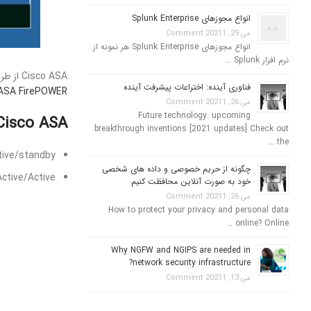
انواع مجوزهای Splunk Enterprise
می 29, 2021
1 Comment
انواع مجوزهای Splunk Enterprise هر نمونه از
نرم افزار Splunk …
Cisco ASA از طریق استفاده Failover و Clustering قابلیت دسترسی بسیار خوبی را ایجاد کرده است. در این بخش به بررسی پیاده سازی سناریوهای Failover در ماژول
فناوری آینده: اختراعات پیشرفت آینده
ASA FirePOWER
می 26, 2021
1 Comment
Future technology: upcoming
Cisco ASA دو نوع Failover را پشتیبانی می ک
breakthrough inventions [2021 updates] Check out
the …
tive/standby
چگونه از حریم خصوصی و داده های شخصی
Active/Active
خود به صورت آنلاین محافظت کنیم
می 26, 2021
1 Comment
How to protect your privacy and personal data
online? Online …
Why NGFW and NGIPS are needed in
network security infrastructure?
می 13, 2021
1 Comment