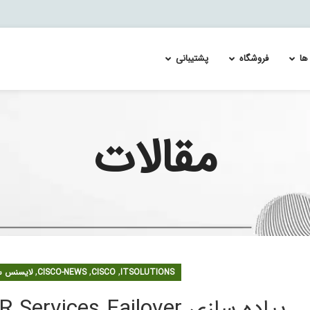
ها
فروشگاه
پشتیبانی
مقالات
CISCO ESA
Re-Image and Update the Cisco FirePOWER Services 
لایسنس سیسکو FirePower FTDv
)
چک لیست امنیتی ایمیل
Splunk Enterprise Security & User Behavior Ana
e
 اسپلانک
ال سازی لایسنس PLR در Cisco FMC | راهنمای گام‌به‌گام
Cisco ASA FirePOWER S
و 1000 FirePower
و 2100 FirePower
,
,
,
ITSOLUTIONS
CISCO
CISCO-NEWS
لایسنس سیسکو 
و 4100 FirePower
پیاده سازی Cisco ASA FirePOWER Services Failover
و 9300 Firepower