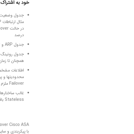
خود به اشتراک 
درصد
جدول ARP و MAC، در شرایطی که در حالت Transparent کار می کند
همچنان تا زمان همگرا
محدودیتها
Failover ملزم به برقراری مجدد هستند .
Stateless باقی می مانند
با