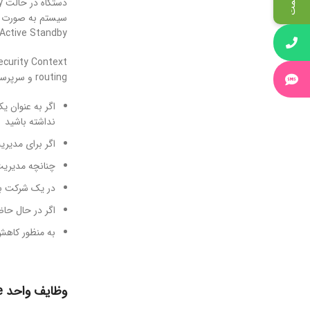
دستگاه در حالت Standby كليه ترافیک عبوری را رها کرده و فقط ترافیک عبوری از رابط management
سیستم به
Active Standby فقط در وضعیت
Security Context قابلیت تبدیل Cisco ASA به صورت چند فایروال مستقل را ایجاد م
routing و سرپرست مستقلی دارد. در ادامه به ارائه چند مثال از مسناریوهای متداول در استفاده از security Context جهت توسعه شبکه پرداخته می شود .
اگر به عنوان 
نداشته باشید
اگر برای مدیر
چنانچه مدیریت
در یک شرکت با
اگر در حال حا
به منظور کاهش ه
وظایف واحد Active به شرح زیر است: