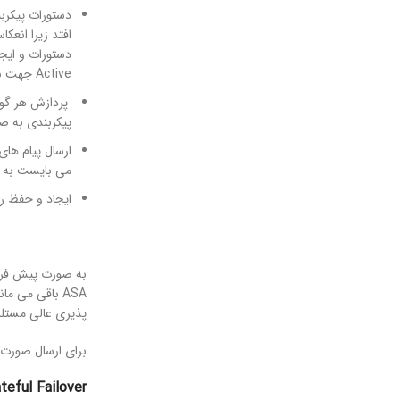
دستورات پیکربندی مرتبط
افتد زیرا انعکا
دستورات و ایج
Active جهت بازیابی وضعیت مناسب وارد کنید. این دستور
پیکربندی به 
ارسال پیام های Syslog و NSEL به سیستم گردآورنده رویدادها، در صورت لزوم با 
می بایست به خاطر داشته باش
ایجاد و حفظ رونینگ دینامیک، واح
پذیری عالی مستلزم teful
برای ارسال صورت وضعیت به Standby ASA می بایست پیکربندی