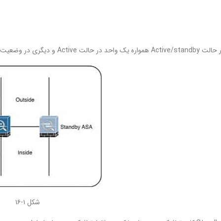
و دیگری در وضعيت Standby است.
شکل ۱-۱۶