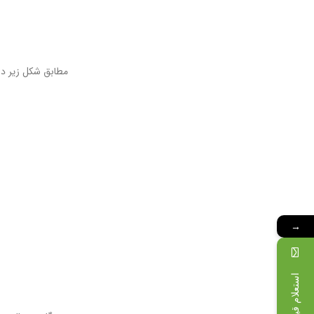
مطابق شکل زیر در حالت Active/standby همواره یک واحد در حالت Active 
→
استعلام قیمت