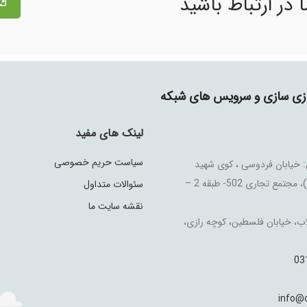
 در ارتباط باشید
جازی سازی و سرویس های شبکه
لینک های مفید
سیاست حریم خصوصی
 خیابان فردوسی ، کوی شهید
علیخانی (شماره 4)، مجتمع تجاری 502- طبقه 2 –
سئوالات متداول
نقشه سایت ما
اب، خیابان فلسطین، کوچه رازی،
03
info@d