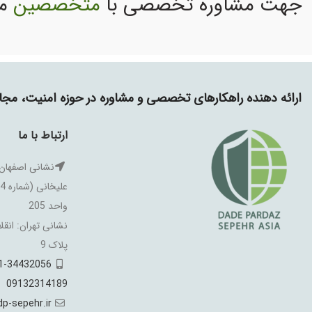
جهت مشاوره تخصصی با
متخصصین
ما
ارائه دهنده راهکارهای تخصصی و مشاوره در حوزه امنیت، م
ارتباط با ما
نشانی اصفهان:
واحد 205
نشانی تهران: انقل
پلاک 9
1-34432056
09132314189
p-sepehr.ir