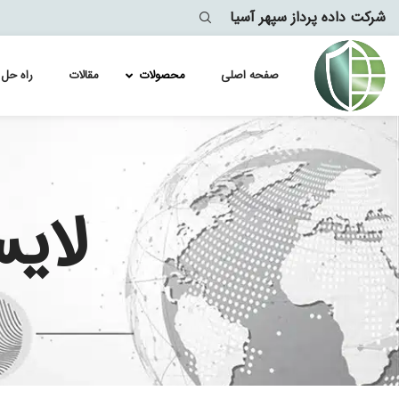
شرکت داده پرداز سپهر آسیا
صفحه اصلی
محصولات
مقالات
راه حل 
لایسنس ر
Module
لایسنس ر
lytics
لای
معماری
لایسنس ر
لایسنس ر