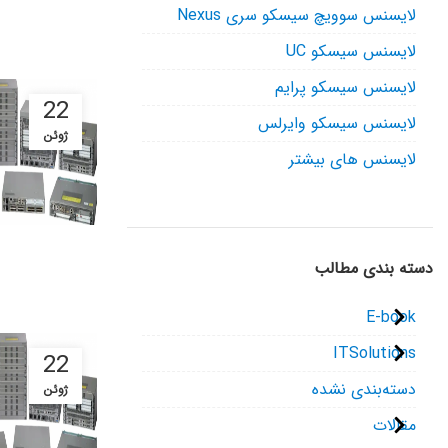
لایسنس سوویچ سیسکو سری Nexus
لایسنس سیسکو UC
لایسنس سیسکو پرایم
22
لایسنس سیسکو وایرلس
ژوئن
لایسنس های بیشتر
دسته بندی مطالب
E-book
ITSolutions
22
دسته‌بندی نشده
ژوئن
مقالات