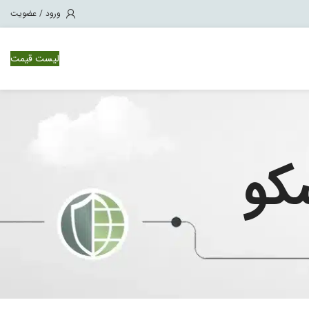
ورود / عضویت
لیست قیمت
NCS 1
NCS 5
کو