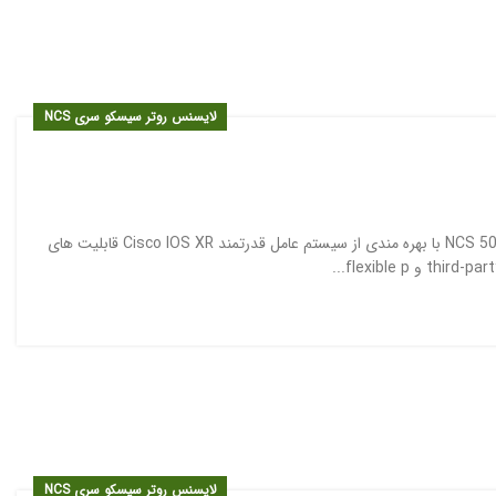
لایسنس روتر سیسکو سری NCS
روتر سیسکو NCS 5000 روتر سیکسو Network Convergence System 5000 یا باختصار NCS 5000 با بهره مندی از سیستم عامل قدرتمند Cisco IOS XR قابلیت های
لایسنس روتر سیسکو سری NCS