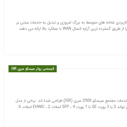
خگویی به تقاضاهای کاربردی شاخه های متوسط به بزرگ امروزی و تبدیل به خدمات مبتنی بر
ابر طراحی شده اند. آنها برنامه های مجازی و همکاری بسیار ایمن را از طریق گسترده ترین آرایه اتصال WAN با عملکرد بالا ارائه می دهند
لایسنس روتر سیسکو سری ISR
Cisco Router ISR 2900 برای دیدار با شعب متوسط امروزی ، روترهای خدمات مجتمع سیسکو 2900 سری (ISR) طراحی شده اند. برخی از مدل