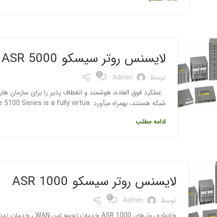
لایسنس روتر سیسکو ASR 5000
0
توسط
Admin
عملکرد فوق العاده، هوشمند و انعطاف پذیر را برای سازمان ه
شبکه هستند، بهمراه میآورد. ASR 5000 model ENCS 5100 model The 5100 Series is a fully virtua...
ادامه مطلب
لایسنس روتر سیسکو ASR 1000
0
توسط
Admin