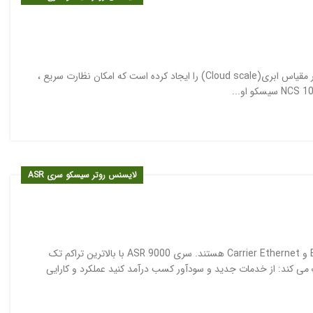
روتر سیسکو NCS 1000 رشد سریع ظرفیت در دیتاسنترها نیاز به راه حل های نوین در شبکه و در مقیاس ابری(Cloud scale) را ایجاد کرده است که امکان نظارت سریع ،
لایسنس روتر سیسکو سری ASR
روترهای سری Cisco ASR 9000 سنگ بنای شبکه های مدرن Edge و Carrier Ethernet هستند. سری ASR 9000 با بالاترین تراکم تک
می کند: از خدمات جدید و سودآور کسب درآمد کنید عملکرد و کارایی