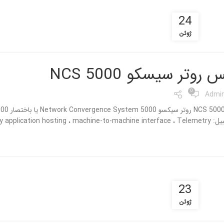
24
ژوئن
روتر سیسکو NCS 5000
0
Admi
third-party  و flexible p...
23
ژوئن