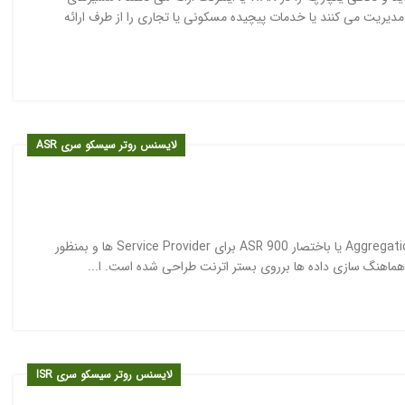
مدیریت می کنند یا خدمات پیچیده مسکونی یا تجاری را از طرف ارائه
لایسنس روتر سیسکو سری ASR
روتر سیسکو ASR 900 سری روترهای سیسکو Aggregation Services Routers 900 یا باختصار ASR 900 برای Service Provider ها و بمنظور
و هماهنگ سازی داده ها برروی بستر اترنت طراحی شده است. ا...
لایسنس روتر سیسکو سری ISR