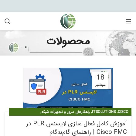
محصولات
18
سپتامبر
,
,
,
CISCO
ITSOLUTIONS
راهکارهای سرور و تجهیزات شبکه
,
لایسنس سیسکو FIREPOWER
مقالات
آموزش کامل فعال سازی لایسنس PLR در
Cisco FMC | راهنمای گام‌به‌گام