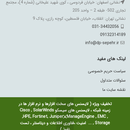
نشانی اصفهان: خیابان فردوسی ، کوی شهید علیخانی (شماره 4)، مجتمع
تجاری 502- طبقه 2 – واحد 205
نشانی تهران: انقلاب، خیابان فلسطین، کوچه رازی، پلاک 9
031-34432056
09132314189
info@dp-sepehr.ir
لینک های مفید
سیاست حریم خصوصی
سئوالات متداول
نقشه سایت ما
تخفیف ویژه ( لایسنس های سخت افزارها و نرم افزار ها در
زمینه شبکه ، لایسنس های سیسکو Cisco , SolarWinds
,HPE, Fortinet, Juniper ، ManageEngine , EMC ,
Storage , ... امنیت ،فناوری اطلاعات و دیتاسنتر ، تست
copyright 2021
کلیه حقوق محفوظ
داده پرداز سپهر آسیا
میباشد.
نفوذ )