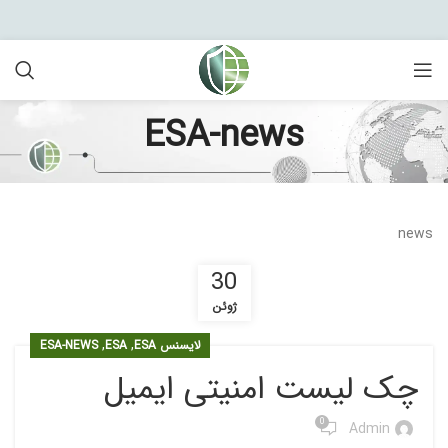
ESA-news
news
30
ژوئن
,
,
لایسنس ESA
ESA
ESA-NEWS
چک لیست امنیتی ایمیل
0
Admin