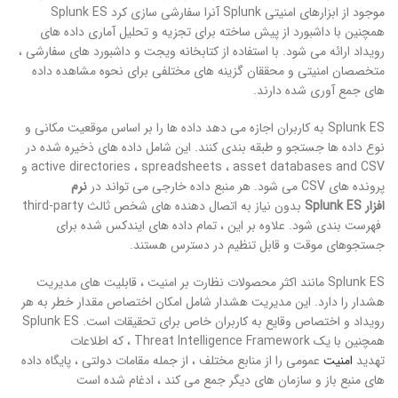
موجود از ابزارهای امنیتی Splunk آنرا سفارشی سازی کرد Splunk ES
همچنین با داشبورد از پیش ساخته برای تجزیه و تحلیل آماری داده های
رویداد ارائه می شود. با استفاده از کتابخانه ویجت و داشبورد های سفارشی ،
متخصصان امنیتی و محققان گزینه های مختلفی برای نحوه مشاهده داده
های جمع آوری شده دارند.
Splunk ES به کاربران اجازه می دهد داده ها را بر اساس موقعیت مکانی و
نوع داده ها جستجو و طبقه بندی کنند. این شامل داده های ذخیره شده در
active directories ، spreadsheets ، asset databases and CSV و
پرونده های CSV می شود. هر منبع داده خارجی می تواند در
نرم
افزار
Splunk ES
بدون نیاز به اتصال دهنده های شخص ثالث third-party
فهرست بندی شود. علاوه بر این ، تمام داده های ایندکس شده برای
جستجوهای موقت و قابل تنظیم در دسترس هستند.
Splunk ES مانند اکثر محصولات نظارت بر امنیت ، قابلیت های مدیریت
هشدار را دارد. این مدیریت هشدار شامل امکان اختصاص مقدار خطر به هر
رویداد و اختصاص وقایع به کاربران خاص برای تحقیقات است. Splunk ES
همچنین با یک Threat Intelligence Framework ، که اطلاعات
تهدید
امنیت
عمومی را از منابع مختلف ، از جمله مقامات دولتی ، پایگاه داده
های منبع باز و سازمان های دیگر جمع می کند ، ادغام شده است