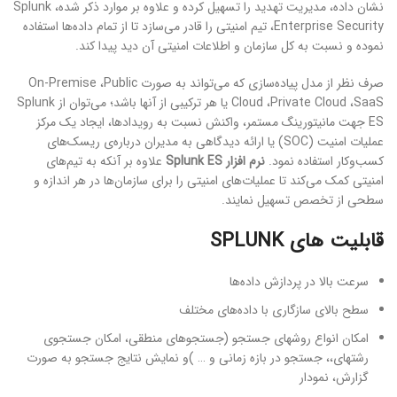
نشان داده، مدیریت تهدید را تسهیل کرده و علاوه بر موارد ذکر شده، Splunk
Enterprise Security، تیم امنیتی را قادر می‌سازد تا از تمام داده‌ها استفاده
نموده و نسبت به کل سازمان و اطلاعات امنیتی آن دید پیدا کند.
صرف نظر از مدل پیاده‌سازی که می‌تواند به صورت On-Premise ،Public
Cloud ،Private Cloud ،SaaS یا هر ترکیبی از آنها باشد؛ می‌توان از Splunk
ES جهت مانیتورینگ مستمر، واکنش نسبت به رویدادها، ایجاد یک مرکز
عملیات امنیت (SOC) یا ارائه دیدگاهی به مدیران درباره‌ی ریسک‌های
کسب‌و‌کار استفاده نمود.
نرم افزار
Splunk ES
علاوه بر آنکه به تیم‌های
امنیتی کمک می‌کند تا عملیات‌های امنیتی را برای سازمان‌ها در هر اندازه و
سطحی از تخصص تسهیل نمایند.
قابلیت های
SPLUNK
سرعت بالا در پردازش داده‌ها
سطح بالای سازگاری با داده‌های مختلف
امکان انواع روش­های جستجو (جستجوهای منطقی، امکان جستجوی
رشته­ای،، جستجو در بازه زمانی و … )و نمایش نتایج جستجو به صورت
گزارش، نمودار