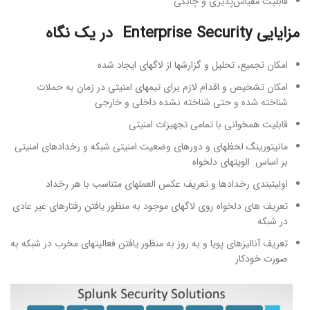
قابلیت مقیاس‌پذیری و چابکی
مزایایی
Enterprise Security
در یک نگاه
امکان تجمیع، تحلیل و گزارش­ها از لاگ­های ایجاد شده
امکان تشخیص و اقدام لازم برای تیم­های امنیتی در زمان به حملات
شناخته شده و حتی شناخته نشده داخلی و خارجی
قابلیت همخوانی با تمامی تجهیزات امنیتی
مانیتورینگ لحظه­ای و دوره­ای وضعیت امنیتی شبکه و رخدادهای امنیتی
بر اساس الویت­های دلخواه
اولیت­بندی رخداد­ها و تعریف عکس العمل­های متناسب با هر رخداد
تعریف های دلخواه روی لاگ­های موجود به منظور یافتن رفتارهای غیر عادی
در شبکه
تعریف آنالیزهای پویا و به روز به منظور یافتن فعالیت­های مخرب در شبکه به
صورت خودکار