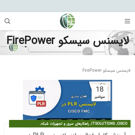
لایسنس سیسکو FirePower
لایسنس سیسکو FirePower
18
سپتامبر
,
,
,
CISCO
ITSOLUTIONS
راهکارهای سرور و تجهیزات شبکه
,
لایسنس سیسکو FIREPOWER
مقالات