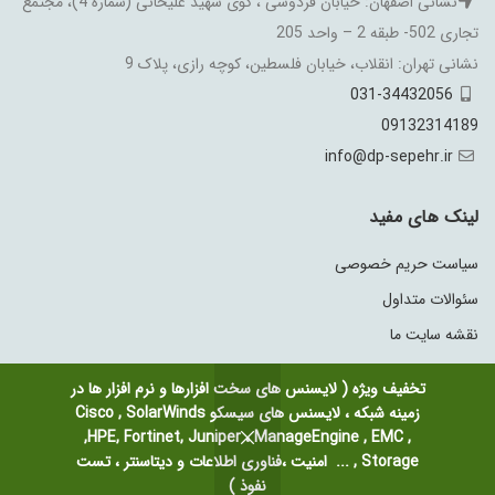
نشانی اصفهان: خیابان فردوسی ، کوی شهید علیخانی (شماره 4)، مجتمع
تجاری 502- طبقه 2 – واحد 205
نشانی تهران: انقلاب، خیابان فلسطین، کوچه رازی، پلاک 9
031-34432056
09132314189
info@dp-sepehr.ir
لینک های مفید
سیاست حریم خصوصی
سئوالات متداول
نقشه سایت ما
تخفیف ویژه ( لایسنس های سخت افزارها و نرم افزار ها در
زمینه شبکه ، لایسنس های سیسکو Cisco , SolarWinds
,HPE, Fortinet, Juniper ، ManageEngine , EMC ,
Storage , ... امنیت ،فناوری اطلاعات و دیتاسنتر ، تست
copyright 2021
کلیه حقوق محفوظ
داده پرداز سپهر آسیا
میباشد.
نفوذ )