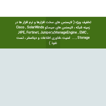
تخفیف ویژه ( لایسنس های سخت افزارها و نرم افزار ها در
زمینه شبکه ، لایسنس های سیسکو Cisco , SolarWinds
,HPE, Fortinet, Juniper ، ManageEngine , EMC ,
Storage , ... امنیت ،فناوری اطلاعات و دیتاسنتر ، تست
این شرکت با اتکا به مدیران و کارشناسان مجرب در حوزه امنیت و مراکز داده
نفوذ )
حاصل از چندین سال فعالیت حرفه ­ای در سازمان­های دولتی و خصوصی، تامین
لایسنس های سخت افزارها و نرم افزار های متفاوت در زمینه شبکه تاسیس
گردید. چشم انداز ما تمرکز بر تامین لایسنس سیسکو Cisco , SolarWinds
,HPE, Fortinet, Juniper ، ManageEngine , EMC , Storage , Cisco
License … نصب و راه اندازی تجهیزات امنیت فناوری اطلاعات و دیتاسنتر
بوده است.