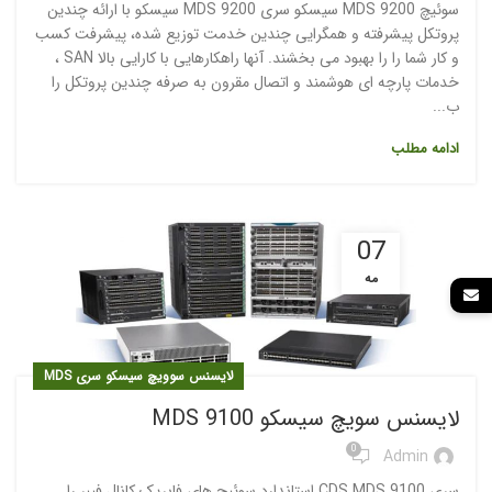
سوئیچ MDS 9200 سیسکو سری MDS 9200 سیسکو با ارائه چندین
پروتکل پیشرفته و همگرایی چندین خدمت توزیع شده، پیشرفت کسب
و کار شما را را بهبود می بخشند. آنها راهکارهایی با کارایی بالا SAN ،
خدمات پارچه ای هوشمند و اتصال مقرون به صرفه چندین پروتکل را
ب...
ادامه مطلب
07
مه
لایسنس سوویچ سیسکو سری MDS
لایسنس سویچ سیسکو MDS 9100
0
Admin
سری CDS MDS 9100 استاندارد سوئیچ های فابریک کانال فیبر را