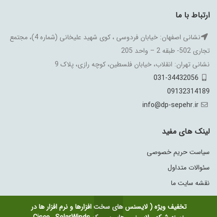
ارتباط با ما
نشانی اصفهان: خیابان فردوسی ، کوی شهید علیخانی (شماره 4)، مجتمع
تجاری 502- طبقه 2 – واحد 205
نشانی تهران: انقلاب، خیابان فلسطین، کوچه رازی، پلاک 9
031-34432056
09132314189
info@dp-sepehr.ir
لینک های مفید
سیاست حریم خصوصی
سئوالات متداول
نقشه سایت ما
تخفیف ویژه ( لایسنس های سخت افزارها و نرم افزار ها در