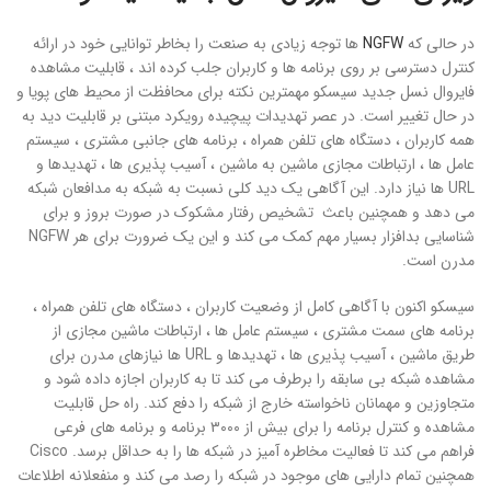
در حالی که
NGFW
ها توجه زیادی به صنعت را بخاطر توانایی خود در ارائه
کنترل دسترسی بر روی برنامه ها و کاربران جلب کرده اند ، قابلیت مشاهده
فایروال نسل جدید سیسکو مهمترین نکته برای محافظت از محیط های پویا و
در حال تغییر است. در عصر تهدیدات پیچیده رویکرد مبتنی بر قابلیت دید به
همه کاربران ، دستگاه های تلفن همراه ، برنامه های جانبی مشتری ، سیستم
عامل ها ، ارتباطات مجازی ماشین به ماشین ، آسیب پذیری ها ، تهدیدها و
URL ها نیاز دارد. این آگاهی یک دید کلی نسبت به شبکه به مدافعان شبکه
می دهد و همچنین باعث تشخیص رفتار مشکوک در صورت بروز و برای
شناسایی بدافزار بسیار مهم کمک می کند و این یک ضرورت برای هر NGFW
مدرن است.
سیسکو اکنون با آگاهی کامل از وضعیت کاربران ، دستگاه های تلفن همراه ،
برنامه های سمت مشتری ، سیستم عامل ها ، ارتباطات ماشین مجازی از
طریق ماشین ، آسیب پذیری ها ، تهدیدها و URL ها نیازهای مدرن برای
مشاهده شبکه بی سابقه را برطرف می کند تا به کاربران اجازه داده شود و
متجاوزین و مهمانان ناخواسته خارج از شبکه را دفع کند. راه حل قابلیت
مشاهده و کنترل برنامه را برای بیش از ۳۰۰۰ برنامه و برنامه های فرعی
فراهم می کند تا فعالیت مخاطره آمیز در شبکه ها را به حداقل برسد. Cisco
همچنین تمام دارایی های موجود در شبکه را رصد می کند و منفعلانه اطلاعات