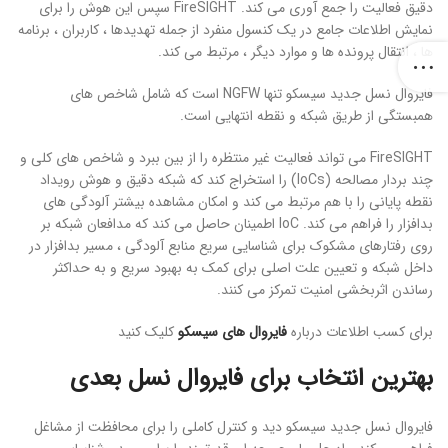
دقیق فعالیت را جمع آوری می کند. FireSIGHT سپس این هوش را برای
نمایش اطلاعات جامع در یک کنسول منفرد از جمله تهدیدها ، کاربران ، برنامه
ها ، انتقال پرونده ها و موارد دیگر ، مرتبط می کند.
فایروال نسل جدید سیسکو تنها NGFW است که شامل شاخص های
همبستگی از طریق شبکه و نقطه انتهایی است.
FireSIGHT می تواند فعالیت غیر منتظره را از بین ببرد و شاخص های کلی و
چند بردار مصالحه (IoCs) را استخراج کند که شبکه دقیق و هوش رویداد
نقطه پایانی را با هم مرتبط می کند و امکان مشاهده بیشتر آلودگی های
بدافزار را فراهم می کند. IoC اطمینان حاصل می کند که مدافعان شبکه بر
روی رفتارهای مشکوک برای شناسایی سریع منابع آلودگی ، مسیر بدافزار در
داخل شبکه و تعیین علت اصلی برای کمک به بهبود سریع و به حداکثر
رساندن اثربخشی امنیت تمرکز می کنند.
برای کسب اطلاعات درباره
فایروال های سیسکو
کلیک کنید
بهترین انتخاب برای فایروال نسل بعدی
فایروال نسل جدید سیسکو دید و کنترل کاملی را برای محافظت از مشاغل