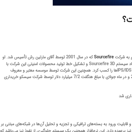
Sourcefire
که در سال 2001 توسط آقای مارتین رش تأسیس شد. او
خالق نرم‌افزار Snort است. این شرکت با توسعه Snort به یک نسخه تجاری از آن رسید که منجر به ایجاد سیستم Sourcefire 3D و تشکیل خط تولید محصولات امنیتی این شرکت با
عنوان Firepower شد. شرکت Sourcefire در سال 2009 عنوان بهترین محصول تست‌شده در خصوص IPS/IDSها را کسب کرد. همچنین این شرکت توسط موسسه معتبر و معروف
Gartner در سال 2012 به عنوان Leader در بخش تجهیزات IDS/IPS انتخاب و در نهایت در سال 2013 و در ماه جولای با مبلغ هنگفت 7/2 میلیارد دلار توسط شرکت سیسکو خریداری
م‌افزار تشخیص نفوذ (IDS) است که متن‌باز (Open Source) بوده و قابلیت ورود به بسته‌های ترافیکی و تجزیه و تحلیل آن‌ها در شبکه‌های مبتنی بر
و و تطبیق محتوا را نیز برعهده دارد. این نرم‌افزار همچنین یک سیستم جلوگیری از نفوذ نیز می‌باشد که