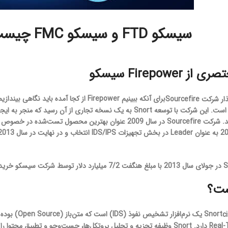
سیسکو FTD و سیسکو FMC چیست؟
Firepowe سیسکو
برای آنکه ببینیم Firepower از کجا آمده باید نگاهی بیندازیم به شرکت
Snort یک نر
IP را به صورت Real-Time دارد. Snort وظیفه تجزیه و تحلیل پروتکل‌­ها، جست‌وج