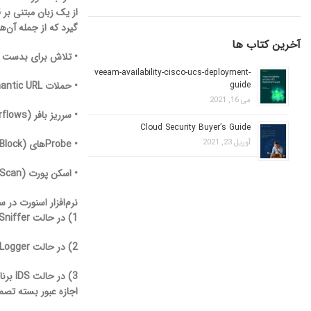
گیرد که از جمله آن‌ها 
آخرین کتاب ها
• تلاش برای بدست آوردن Operating System Fingerprint و در واقع تعیین نوع سیستم عامل و ش
veeam-availability-cisco-ucs-deployment-
• حملات Semantic URL
guide
می 16, 2021
• سرریز بافر (Buffer Overflows)
Cloud Security Buyer’s Guide
• Probe­های SMB (Server Message Block) پروتکل شرکت مایکروسافت جهت اشتراک‌گذاری فایل‌ها، پرینترها و پورت‌های سریال بر بستر شبکه
آوریل 23, 2021
• اسکن پورت (Port Scan)
نرم‌افزار اسنورت در سه حالت Sniffer ،Packet Logger و تشخیص نفوذ در
1) در حالت Sniffer برنامه بسته‌های ترافیک را خوانده و بر روی کنسول نمایش می‌دهد.
2) در حالت Packet Logger برنامه بسته‌های ترافیک را روی دیسک ذخیره می‌کند.
اجازه عبور بسته تصمی