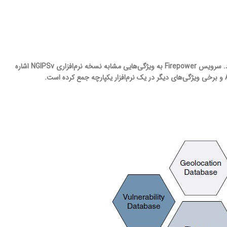
همانطور که اشاره شد در سال 2014 سیسکو از سرویس Firepower در کنار کدینگ ASA استفاده نمود. سرویس Firepower به ویژگی‌هایی مشابه نسخه نرم‌افزاری NGIPSv اشاره