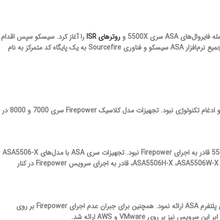
روترهای ISR
را آغاز کرد. سیسکو سپس اقدام
به تولید پلتفرم‌های سخت‌افزاری جدید مبتنی بر تکنولوژی Firepower نمود و در نهایت با همگرایی و تجمیع نرم‌افزار ASA سیسکو و فناوری Sourcefire به یک پایگاه کد متمرکز به نام
سیسکو مدل‌های Rebrand شده از Sourcefire را ارائه نمود. در این سال خبری از ترکیب و ادغام تکنولوژی نبود. تجهیزات مدل­ کلاسیک Firepower سری 7000 و 8000 در
ASA5506-X
،ASA5506H-X ،ASA5506W-X 
قادر به اجرای سرویس Firepower در کنار
سیسکو قدم بعدی را برداشته و سرویس Firepower و ASA را ادغام کرد و FTD را بر روی پلتفرم ASA ارائه نمود. همچنین برای جبران عدم اجرای Firepower بر روی