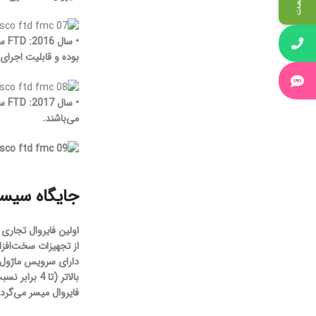
• سال 2016:
FTD سیسکو بر روی پلتفرم جدید
بوده و قابلیت اجرای FTD بر روی Azure مایکروسافت نیز فراهم گردی
• سال 2017:
FTD سیسکو بر روی پلتفرم جدید
می‌باشند.
جایگاه سیسکو در دنیای
دارای سرویس ماژول IPS و VPN بود و در سال 2008 فایروال‌های سری PIX خود را بازنشست نمود. شرکت سیسکو در سال 
فایروال میسر می‌گردی