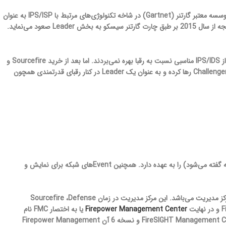
شرکت سیسکو با احتساب محصولاتش در بازه زمانی سال 2008 تا 2013 در تحقیقات ارائه‌شده توسط موسسه معتبر گارتنر (Gartnet) در شاخه تکنولوژی‌های مرتبط با IPS/ISP به عنوان
همانطور که اشاره کردیم فایروال‌های سیسکو در گذشته قابلیت یکپارچگی امکانات را نداشته و بعدها نیز از IPS/IDS مناسبی نسبت به رقبا بهره نمی‌بردند. اما بعد از خرید Sourcefire و
یکپارچگی امکانات در یک پلتفرم و با وجود FTD سیسکو توانست در بخش فایروال‌ها نیز خود را از یک Challenger رها کرده و به عنوان یک Leader در کنار رقبای قدرتمندی همچون
وظیفه تدوین و اعمال سیاست‌ها (Policy) بر روی سنسورها (به نودهای فایروال در شبکه گفته می‌شود) را به عهده دارد. همچنین Eventهای شبکه برای نمایش و
همانطور که فایروال‌های سری ASA دارای مرکز مدیریت با نام ASDM بودند، Firepower نیز دارای مرکز مدیریت می‌باشد. این مرکز مدیریت در زمان Sourcefire ،Defense
Firepower Management Center
یا به اختصار FMC نام
گرفت. نرم‌افزار نسخه 4 مرکز مدیریت Defense Center (DC)، نرم‌افزار نسخه 5 آن FireSIGHT Management Center (FMC) و نسخه 6 آن Firepower Management