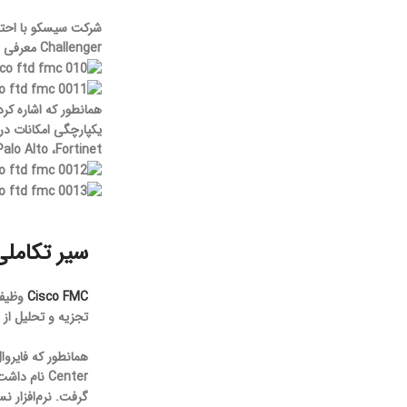
Challenger معرفی شده بود، اما پس از خرید Sourcefire توسط سیسکو اوضاع تغییر می‌کند و در نتیجه از سال 2015 بر طبق چارت گارتنر سیسکو به بخش Leader صعود می‌نماید.
Palo Alto ،Fortinet و Check Point مطرح نماید
سیر تکاملی مر
Cisco FMC
تجزیه و تحلیل از سمت نودها به FMC ف
Center نام داشت که پس از خرید توسط شرکت سیسکو در ابتدا FireSight Management Center و در نهایت