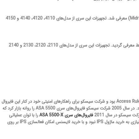
برای شبکه‌های متوسط (Midrange) معرفی شد. تجهیزات این سری از مدل‌های 4110، 4120، 4140 و 4150
برای شبکه‌های کوچک تا متوسط معرفی گردید. تجهیزات این سری از مدل‌های 2110، 2120، 2130 و 2140
اولین فایروال تجاری شرکت سیسکو PIX نام داشت که دارای قابلیت‌های پایه مثل مسیریابی، NAT و Access Rules بود و شرکت سیسکو برای راهکارهای امنیتی خود در کنار این فایروال
از تجهیزات سخت‌افزاری IPS مانند سری 4200 و VPN Concentratorهای سری 3000 استفاده می‌نمود. در سال 2005 شرکت سیسکو فایروال‌های سری ASA 5500 را روانه بازار کرد که
فایروال‌های سری ASA 5500-X
را با توان عملیاتی
بالاتر (تا 4 برابر نسبت به نسل قبل) ارائه کرد، این تنها تغییر نبود بلکه در فایروال‌های نسل جدید دیگر نیازی به خرید ماژول IPS نبود و با خرید لایسنس امکان فعالسازی IPS بر روی