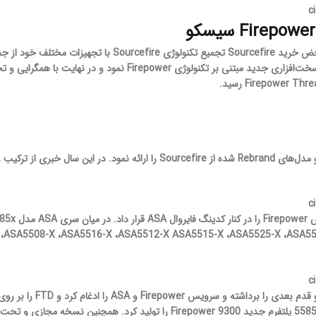
خود از جمله فایروال‌های ASA سری 5500X و
بود. تجهیزات سری ASA با مدل‌های
،ASA5508-X ،ASA5516-X ،ASA5512-X ASA5515-X ،ASA5525-X ،ASA55