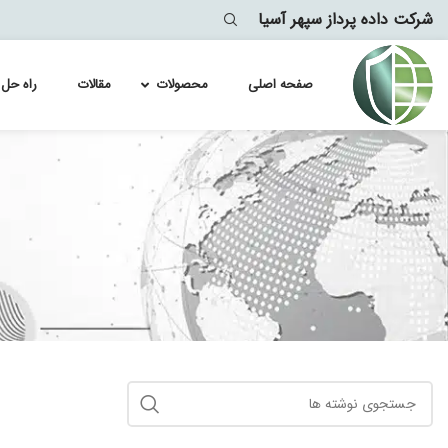
شرکت داده پرداز سپهر آسیا
صفحه اصلی
محصولات
مقالات
راه حل 
لایسنس سو
Module
لایسنس سو
lytics
معماری
لایسنس سو
لایسنس سو
لایسنس سو
لایسنس سو
لایسنس سو
لایسنس سو
لایسنس سو
لایسنس سو
لایسنس سو