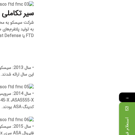
سیر تکاملی Firepower سیسکو
شرکت سیسکو به محض خرید Sourcefire تجمیع تکنولوژی Sourcefire با تجهیزات مختلف 
FTD یا Firepower Threat Defense رسید.
• سال 2013:
این سال ارائه شدند.
• سال 2014:
سرویس Firepower را در کنار کدینگ فایروال ASA قرار داد. در میان سری ASA مدل 5585x قادر به اجرای Firepower ن
→
45-X ،ASA5555-X
کدینگ ASA بودند.
استعلام قیمت
• سال 2015:
فایروال ASA سری 5585x پلتفرم جدید Firepower 9300 را تولید کرد. همچنین نسخه مجازی و تحت ابر این سرویس نیز بر روی VMware و AWS ارائه شد.