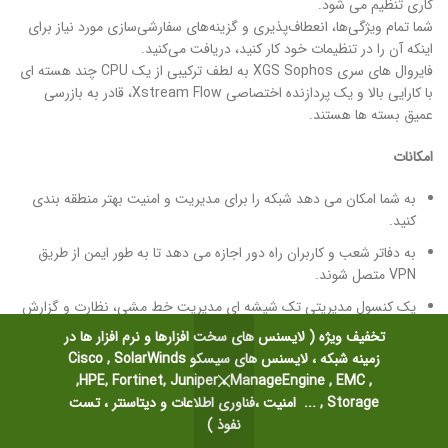
کاری تنظیم می شود.
شما تمام ویژگی‌ها، انعطاف‌پذیری و گزینه‌های سفارشی‌سازی مورد نیاز برای
اینکه آن را در تنظیمات خود کار کنید، دریافت می‌کنید.
فایروال های سری XGS Sophos به لطف ترکیبی از یک CPU چند هسته ای
با کارایی بالا و یک پردازنده اختصاصی Xstream Flow، قادر به بازرسی
عمیق بسته ها هستند.
امکانات
به شما امکان می دهد شبکه را برای مدیریت و امنیت بهتر منطقه بندی
کنید.
به دفاتر شعب و کاربران راه دور اجازه می دهد تا به طور ایمن از طریق
VPN متصل شوند.
یک کنسول مدیریتی تک شیشه ای مدیریت خط مشی، نظارت و گزارش
زیرساخت امنیتی را ساده می کند.
تخفیف ویژه ( لایسنس های سخت افزارها و نرم افزار ها در
زمینه شبکه ، لایسنس های سیسکو Cisco , SolarWinds
ادغام با سیستم‌های اتوماسیون و مدیریت برای ساده‌سازی عملیات و
,HPE, Fortinet, Juniper ، ManageEngine , EMC ,
پاسخ‌های امنیتی.
Storage , ... امنیت ،فناوری اطلاعات و دیتاسنتر ، تست
ثبت و گزارش کامل فعالیت های شبکه، رویدادهای امنیتی و نیازهای
نفوذ )
انطباق را نشان می دهد.