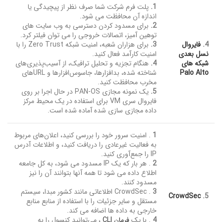
1.
پلت فرم شرکت شما صرف نظر از پیچیدگی یا
اندازه آن محافظت می شود.
2.
برای مسدود کردن دسترسی به وب سایت های
توهین آمیز، اتصالات خروجی را می توان فیلتر کرد.
4.
فایروال
3.
برای هزاران شعبه، امنیت شبکه Zero Trust را با
نسل بعدی
امنیت کارآمد فعال کنید.
شبکه های
4.
هنگام تجزیه و تحلیل ترافیک، از آسیب‌پذیری‌های
Palo Alto
شناخته شده، بدافزارها، جاسوس‌افزارها و URLهای
مخرب محافظت کنید.
5.
یک نمونه مجازی PAN-OS در حال اجرا بر روی
فایروال سری VM برای استفاده در یک محیط مرکز
داده مجازی سازی شده آماده شده است.
1
. امنیت سرور خود را بررسی کنید، اعلان‌های مربوط
به فعالیت غیرعادی را دریافت کنید، و اطلاعات آدرس
IP را جمع‌آوری کنید.
2
. هر بار که یک IP مسدود می شود، به کل جامعه
اطلاع داده می شود تا همه آنها بتوانند آن را نیز
مسدود کنند.
3
. CrowdSec اطلاعاتی مانند کشور مبدا، سیستم
CrowdSec
5.
مستقل و سایر جزئیات را با استفاده از منابع منابع
خارجی به داده ها اضافه می کند.
4
. با یک
فرمان CLI
، می‌توانید کنسول را به