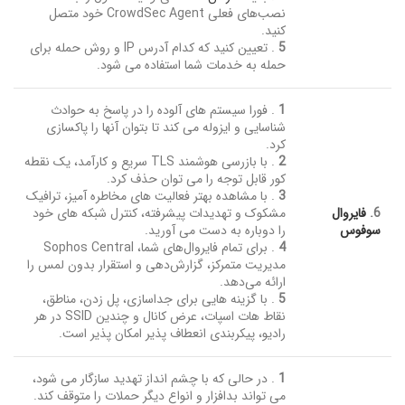
نصب‌های فعلی CrowdSec Agent خود متصل
کنید.
5
. تعیین کنید که کدام آدرس IP و روش حمله برای
حمله به خدمات شما استفاده می شود.
1
. فورا سیستم های آلوده را در پاسخ به حوادث
شناسایی و ایزوله می کند تا بتوان آنها را پاکسازی
کرد.
2
. با بازرسی هوشمند TLS سریع و کارآمد، یک نقطه
کور قابل توجه را می توان حذف کرد.
3
. با مشاهده بهتر فعالیت های مخاطره آمیز، ترافیک
6.
فایروال
مشکوک و تهدیدات پیشرفته، کنترل شبکه های خود
سوفوس
را دوباره به دست می آورید.
4
. برای تمام فایروال‌های شما، Sophos Central
مدیریت متمرکز، گزارش‌دهی و استقرار بدون لمس را
ارائه می‌دهد.
5
. با گزینه هایی برای جداسازی، پل زدن، مناطق،
نقاط هات اسپات، عرض کانال و چندین SSID در هر
رادیو، پیکربندی انعطاف پذیر امکان پذیر است.
1
. در حالی که با چشم انداز تهدید سازگار می شود،
می تواند بدافزار و انواع دیگر حملات را متوقف کند.