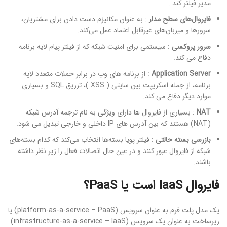
مدیر فیلتر کند .
فایروال‌های سطح مدار
: به عنوان مکانیزم دست دادن برای مشتریان،
سرورها و میزبان‌های غیرقابل اعتماد عمل می‌کند.
سرور پروکسی
: سیستمی برای امنیت شبکه که از فیلتر پیام لایه برنامه
دفاع می کند.
Application Server
: از برنامه های وب در برابر حملات متعدد لایه
برنامه، از جمله اسکریپت بین سایتی ( XSS )، تزریق SQL و بسیاری
موارد دیگر دفاع می کند.
NAT
: بسیاری از فایروال ها دارای ویژگی به نام ترجمه آدرس شبکه
(NAT) هستند که بین آدرس های IP داخلی و خارجی تبدیل می شود.
بازرسی بسته حالتی
: فیلتر پویا بسته‌ها انتخاب می‌کند که کدام بسته‌های
شبکه از فایروال عبور کنند و در عین حال اتصالات فعال را زیر نظر داشته
باشند.
فایروال IaaS است یا PaaS؟
یک مدل پلت فرم به عنوان سرویس (platform-as-a-service – PaaS) یا
زیرساخت به عنوان یک سرویس (infrastructure-as-a-service – IaaS)