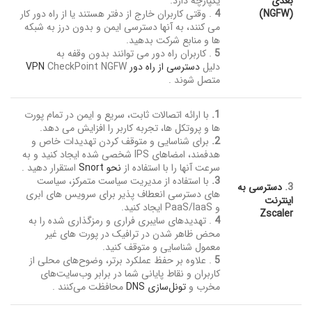
بعدی
یکپارچه دارد.
(NGFW)
4
. وقتی کاربران خارج از دفتر هستند یا از راه دور کار
می کنند، به آنها دسترسی ایمن و بدون درز به شبکه
ها و منابع شرکت بدهید.
5
. کاربران راه دور می توانند بدون وقفه به
دلیل
دسترسی از راه دور VPN
CheckPoint NGFW
متصل شوند .
1.
با ارائه اتصالات ثابت، سریع و ایمن در تمام پورت
ها و پروتکل ها، تجربه کاربر را افزایش می دهد.
2.
برای شناسایی و متوقف کردن تهدیدات خاص و
هدفمند، امضاهای IPS شخصی شده ایجاد کنید و به
سرعت آنها را با استفاده از
نحو Snort
استقرار دهید .
3.
با استفاده از مدیریت سیاست متمرکز، سیاست
3.
دسترسی به
های دسترسی انعطاف پذیر برای سرویس های ابری
اینترنت
و PaaS/IaaS ایجاد کنید.
Zscaler
4
. تهدیدهای سایبری فراری و رمزگذاری شده را به
محض ظاهر شدن در ترافیک در پورت های غیر
معمول شناسایی و متوقف کنید.
5
. علاوه بر حفظ عملکرد برتر، وضوح‌های محلی از
کاربران و نقاط پایانی شما در برابر وب‌سایت‌های
مخرب و
تونل‌سازی DNS
محافظت می‌کنند .