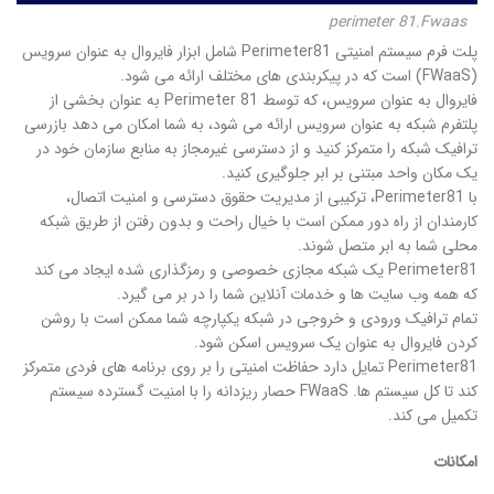
perimeter 81.Fwaas
پلت فرم سیستم امنیتی Perimeter81 شامل ابزار فایروال به عنوان سرویس
(FWaaS) است که در پیکربندی های مختلف ارائه می شود.
فایروال به عنوان سرویس، که توسط Perimeter 81 به عنوان بخشی از
پلتفرم شبکه به عنوان سرویس ارائه می شود، به شما امکان می دهد بازرسی
ترافیک شبکه را متمرکز کنید و از دسترسی غیرمجاز به منابع سازمان خود در
یک مکان واحد مبتنی بر ابر جلوگیری کنید.
با Perimeter81، ترکیبی از مدیریت حقوق دسترسی و امنیت اتصال،
کارمندان از راه دور ممکن است با خیال راحت و بدون رفتن از طریق شبکه
محلی شما به ابر متصل شوند.
Perimeter81 یک شبکه مجازی خصوصی و رمزگذاری شده ایجاد می کند
که همه وب سایت ها و خدمات آنلاین شما را در بر می گیرد.
تمام ترافیک ورودی و خروجی در شبکه یکپارچه شما ممکن است با روشن
کردن فایروال به عنوان یک سرویس اسکن شود.
Perimeter81 تمایل دارد حفاظت امنیتی را بر روی برنامه های فردی متمرکز
کند تا کل سیستم ها. FWaaS حصار ریزدانه را با امنیت گسترده سیستم
تکمیل می کند.
امکانات