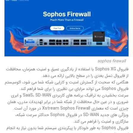
sophos firewall
فایروال Sophos XG با استفاده از یادگیری عمیق و امنیت همزمان، محافظت
از فایروال نسل بعدی را در سطح بالایی ارائه می دهد.
هنگامی که صحبت از گسترش امنیت و کارایی شبکه شما می شود، اکوسیستم
فایروال Sophos می تواند مزایای بی نظیری را برای شما فراهم کند.
سرعت بخشیدن به ترافیک برنامه های کاربردی SaaS، SD-WAN و ابری
ضروری و در عین حال محافظت از شبکه شما در برابر تهدیدات مدرن، همان
چیزی است که معماری Xstream Sophos Firewall در مورد آن است.
ویژگی های جدید SD-WAN در فایروال Sophos حداکثر سرعت شبکه،
سازگاری و امنیت را فراهم می کند.
فایروال Sophos به طور خودکار با پیکربندی سیستم شما بدون نیاز به انجام