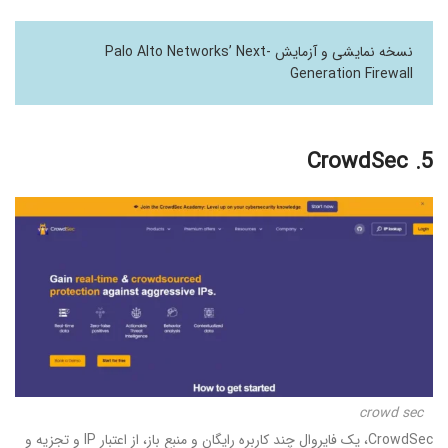
نسخه نمایشی و آزمایش Palo Alto Networks’ Next-
Generation Firewall
5. CrowdSec
crowd sec
CrowdSec، یک فایروال چند کاربره رایگان و منبع باز، از اعتبار IP و تجزیه و