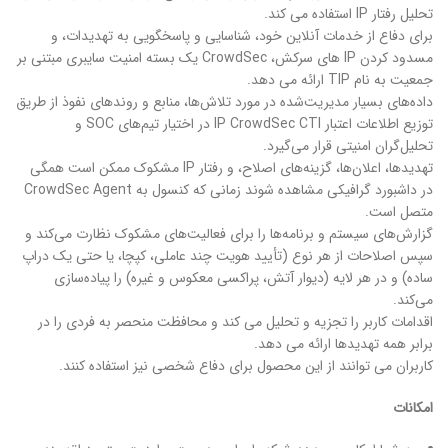
تحلیل رفتار IP استفاده می کند.
برای دفاع از خدمات آنلاین خود، شناسایی و پاسخگویی به تهدیدات، و
مسدود کردن IP های سرکش، CrowdSec یک بسته امنیت سایبری مبتنی بر
جمعیت به نام TIP ارائه می دهد.
داده‌های بسیار مدیریت‌شده در مورد تلاش‌ها، منابع و روندهای نفوذ از طریق
توزیع اطلاعات اعتبار IP CrowdSec CTI در اختیار تیم‌های SOC و
تحلیل‌گران امنیتی قرار می‌گیرد.
تهدیدها، اعلان‌ها، گزینه‌های اصلاح، و رفتار IP مشکوک ممکن است همگی
در داشبورد گرافیکی مشاهده شوند زمانی که کنسول به CrowdSec Agent
متصل است.
گزارش‌های سیستم و برنامه‌ها را برای فعالیت‌های مشکوک نظارت می‌کند و
سپس اصلاحات از هر نوع (تأیید هویت چند عاملی، کپچا، یا حتی یک دراپ
ساده) و در هر لایه (دیوار آتش، پراکسی معکوس و غیره) را پیاده‌سازی
می‌کند.
اقدامات کاربر را تجزیه و تحلیل می کند و محافظت منحصر به فردی را در
برابر همه تهدیدها ارائه می دهد.
کاربران می توانند از این محصول برای دفاع شخصی نیز استفاده کنند.
امکانات