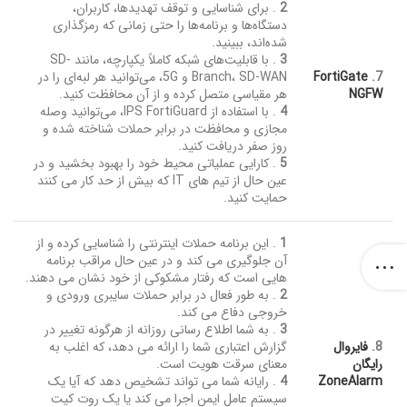
2
. برای شناسایی و توقف تهدیدها، کاربران،
دستگاه‌ها و برنامه‌ها را حتی زمانی که رمزگذاری
شده‌اند، ببینید.
3
. با قابلیت‌های شبکه کاملاً یکپارچه، مانند SD-
7.
FortiGate
Branch، SD-WAN و 5G، می‌توانید هر لبه‌ای را در
NGFW
هر مقیاسی متصل کرده و از آن محافظت کنید.
4
. با استفاده از IPS FortiGuard، می‌توانید وصله
مجازی و محافظت در برابر حملات شناخته شده و
روز صفر دریافت کنید.
5
. کارایی عملیاتی محیط خود را بهبود بخشید و در
عین حال از تیم های IT که بیش از حد کار می کنند
حمایت کنید.
1
. این برنامه حملات اینترنتی را شناسایی کرده و از
آن جلوگیری می کند و در عین حال مراقب برنامه
هایی است که رفتار مشکوکی از خود نشان می دهند.
2
. به طور فعال در برابر حملات سایبری ورودی و
خروجی دفاع می کند.
3
. به شما اطلاع رسانی روزانه از هرگونه تغییر در
8.
فایروال
گزارش اعتباری شما را ارائه می دهد، که اغلب به
رایگان
معنای سرقت هویت است.
ZoneAlarm
4
. رایانه شما می تواند تشخیص دهد که آیا یک
سیستم عامل ایمن اجرا می کند یا یک روت کیت