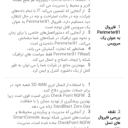
1
. Perimeter81 FWaaS یکپارچه هر منبع شبکه،
کاربر و محیط را مدیریت می کند.
2
. از آنجایی که تضمین می‌کند IT با تمام داده‌های
شرکت، چه در حالت استراحت و چه در حال انتقال،
دید مستقیم دارد، فایروال Perimeter81 به عنوان
1.
فایروال
یک سرویس قابل توجه است.
Perimeter81
3
. از آنجایی که دستورالعمل‌های خاصی را برای زمان
به عنوان یک
و نحوه عبور ترافیک در شبکه‌های شما مشخص
سرویس
می‌کند، Perimeter81 دانه‌بندی است.
4
. همانطور که تجارت گسترش می یابد،
Perimeter81 FWaaS فقط سیاست های ترافیک
شبکه را ایجاد، اصلاح و اعمال می کند.
5
. مهمترین منابع در شرکت شما را می توان به طور
کامل از یک داشبورد کنترل و ایمن کرد.
1
. با استفاده از اتصال ابری SD-WAN شعبه خود در
برابر حملات سایبری دفاع کنید.
2
. Check Point NGFW دارای امنیت قوی است زیرا
بهترین پیشگیری از تهدید ممکن را با حفاظت
SandBlast Zero-Day ارائه می دهد .
2.
نقطه
3
. از آنجایی که مدیریت و پیکربندی محیط‌ها و
بررسی فایروال
سیاست‌های امنیتی شبکه توسط SmartConsole
های نسل
CheckPoint NGFW ساده شده است، مدیریت