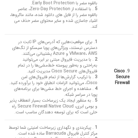
بالقوه مضر با Early Boot Protection.
5
. با استفاده از Zero-Day Protection، عناصر
بالقوه مضر را از فایل های دانلود شده، مانند ماکروها،
اشیاء جاسازی شده و سایر محتوای مضر حذف می
کند.
1
. برای موقعیت‌هایی که آدرس‌های IP ثابت در
دسترس نیستند، ویژگی‌های پویا سیسکو از تگ‌های
VMware، AWS و Azure پشتیبانی می‌کنند.
2
. با مدیریت فایروال مبتنی بر ابر، می‌توانید
به‌راحتی و به‌طور پیوسته خط‌مشی‌ها را در تمام
9.
Cisco
فایروال‌های Cisco Secure مدیریت کنید.
Secure
3
. با ترکیب گزارش‌ها از تمام فایروال‌های امن
Firewall
Cisco، می‌توانید الزامات انطباق خود را برآورده کنید.
4
. مشاهده و اجرای خط مشی‌ها برای برنامه‌های
پویا در سراسر شبکه.
5
. به منظور ایجاد یک زیرساخت بسیار انعطاف پذیر
و بومی ابری، Secure Firewall Native Cloud راه
حلی است که برای توسعه دهندگان مناسب است.
1
. پیکربندی و نگهداری زیرساخت امنیتی شما توسط
مرکز کنترل فایروال Barracuda ساده شده است.