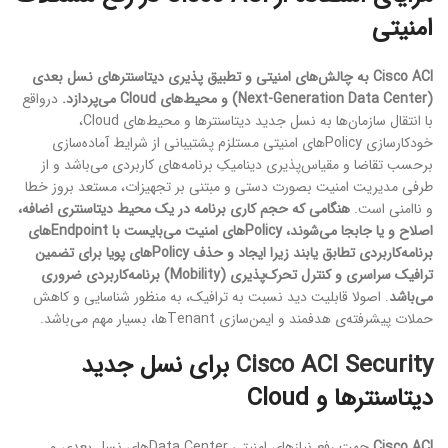
امنیتی
Cisco ACI به چالش‌های امنیتی و تطبیق‏ پذیری دیتاسنترهای نسل بعدی
(Next-Generation Data Center) و محیط‌های Cloud می‌پردازد.
درواقع
با انتقال سازمان‌ها به نسل جدید دیتاسنترها و محیط‌های Cloud،
خودکارسازی Policyهای امنیتی مستلزم پشتیبانی از شرایط آماده‌سازی
برحسب تقاضا و مقیاس‌پذیری دینامیکِ برنامه‌های کاربردی می‌باشد و از
طرفی مدیریت امنیت بصورت دستی و مبتنی بر تجهیزات، مستعد بروز خطا
و ناامنی است.
هنگامی که حجم کاری برنامه در یک محیط دیتاسنتری اضافه،
اصلاح و یا جابجا می‌شوند، Policyهای امنیت می‌بایست با Endpointهای
برنامه‌کاربردی تطابق یابند زیرا ایجاد و حذف Policyهای پویا برای تضمین
ترافیک سراسری و کنترل تحرک‌پذیری (Mobility) برنامه‌کاربردی ضروری
می‌باشد
. اصولا قابلیت دید نسبت به ترافیک، به منظور شناسایی و کاهش
حملات پیشرفته‌ی هدفمند و ایمن‌سازی Tenantها، بسیار مهم می‌باشد.
Cisco ACI Security
برای نسل جدید
دیتاسنترها و
Cloud
Cisco ACI
جهت رفع نیازهای امنیتی Data Centerهای نسل بعدی و