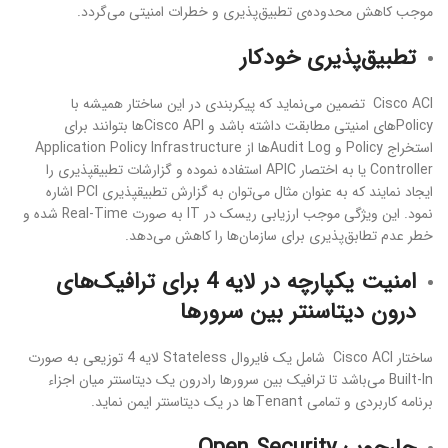
موجب کاهش محدوده‌ی تطبیق‌پذیری و خطرات امنیتی می‌گردد.
تطبیق‌پذیری خودکار
Cisco ACI تضمین می‌نماید که پیکربندی در این ساختار همیشه با
Policyهای امنیتی مطابقت داشته باشد و Cisco APIها بتوانند برای
استخراج Policy و Audit Logها از Application Policy Infrastructure
Controller یا به اختصار APIC استفاده نموده و گزارشات تطبیق‏پذیری را
ایجاد نمایند که به عنوان مثال می‌توان به گزارش تطبیق‏پذیری PCI اشاره
نمود. این ویژگی موجب ارزیابی ریسک در IT به صورت Real-Time شده و
خطر عدم تطابق‌پذیری برای سازمان‌ها را کاهش می‌دهد.
امنیت یکپارچه در لایه 4 برای ترافیک‌های
درون دیتاسنتر بین سرورها
ساختار Cisco ACI شامل یک فایروال Stateless لایه 4 توزیعی به صورت
Built-In می‌باشد تا ترافیک بین سرورها رادرون یک دیتاسنتر میان اجزاء
برنامه کاربردی و تمامی Tenantها در یک دیتاسنتر ایمن نماید.
چارچوب Open Security