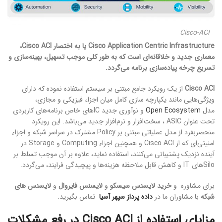
Cisco-ACI
Cisco Application Centric Infrastructure یا به اختصار Cisco ACI،
معماری جدید و خلاقانه‌ای است که به طور کلی موجب تسهیل، بهینه‌سازی و
تسریع چرخه پیاده‌سازی برنامه می‌گردد.
Cisco ACI
از یک رویکرد جامع مبتنی بر سیستم استفاده نموده که دارای
ویژگی‌هایی مانند یکپارچه ‏سازی کامل میان اجزاء فیزیکی و مجازی،
مدل
Open Ecosystem
و نوآوری جدید ICهای خاص برنامه‌های کاربردی
تحت عنوان ASIC ، سخت‌افزار و نرم‌افزار جدید می‌باشد. این رویکرد
منحصربفرد از مدل عملیاتی مبتنی بر Policy مشترک در سراسر شبکه و اجزاء
امنیتی‌ای که از Cisco ACI و همچنین اجزاء Computing و Storage در
آینده نزدیک پشتیبانی می‌کنند، استفاده نماید، علاوه بر آن موجب تسلط بر
Siloهای IT و کاهش قابل ملاحظه هزینه‌ها و پیچیدگی فرایند، می‌گردد.
برای مشاوره و
خرید لایسنس سیسکو
و
لایسنس فایروال
و
لایسنس های
شبکه
با مشاوران ما در
داده پرداز سپهر آسیا
تماس بگیرید.
مزایای استفاده از
Cisco ACI
در رفع مشکلات