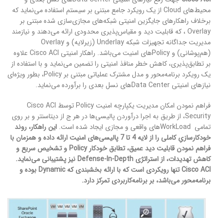
محیط‌های Cloud از یک رویکرد جامع مبتنی بر سیستم استفاده می‌نماید که
برخلاف راهکارهای جایگزین امنیتی شبکه‌های مجازی‌سازی شده مبتنی بر
Overlay ، که قابلیت دید و مقیاس‌پذیری محدودی ارائه می‌دهند و نیازمند
مدیریت جداگانه تجهیزات شبکه Underlay (زیرلایه) و Overlay
(هم‌پوشانی) و Policyهای امنیت می‌باشد. راهکار امنیتی Cisco ACI علاوه
بر تطابق‌پذیری، کاهش خطر منافذ امنیتی را تضمین می‌نماید و با استفاده از
یک رویکرد برنامه‌محور و مدل مشترک عملیاتی مبتنی بر Policy، بطور ویژه‌ای
نیازهای امنیتی Data Centerهای نسل بعدی را برآورده می‌نماید.
فراهم نمودن امکان مدیریت یکپارچه امنیت Policy توسط Cisco ACI
Security، از طریق به اجرا درآوردن پالیسی‌ها در هر ج از دیتاسنتر و بر روی
تمامی WorkLoadهای واقعی و مجازی ایجاد شده است.
این راهکار، روند
خودکارسازیِ کاملی را از لایه 4 تا 7 پالیسی‌های امنیت ارائه داده و همزمان با
فراهم نمودن قابلیت دید عمیق، تطابق خودکار Policy و تشخیص سریع و
کاهش تهدیدات، از استراتژی Defense-In-Depth نیز پشتیبانی می‌نماید.
Cisco ACI تنها رویکردی است که با ارائه بخش‏بندی که Dynamic بوده و
برنامه‌محور می‌باشد، بر برنامه‌کاربردی تمرکز دارد.