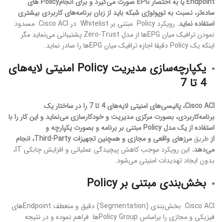
Endpoint یا به اختصار EPG صورت می‌گیرد و برای انجامPolicy های
ساده‌تر، نسبت به توپولوژی شبکه باید از زبان برنامه‌های کاربردی بیشتری
استفاده نماید.
رویکرد Policy مبتنی بر Whitelist در Cisco ACI مسدود
نمودن ترافیک میان EPGها از مدل Zero-Trust پشتیبانی می‌نماید مگر
اینکه یک Policy دقیقا اجازه ترافیک میان EPGها را صادر نماید.
یکپارچه‌سازی مدیریت Policy امنیتی لایه‌های
4 تا 7
Cisco ACI، پالیسی‌های امنیتی لایه‌های 4 تا 7 را در ساختار یک
برنامه‌کاربردی، بصورت مرکزی مدیریت و خودکارسازی می‌نماید و این کار را با
استفاده از یک مدل Policy مبتنی بر برنامه‌ و بصورت یکپارچه و
از
طریق
مرزهای واقعی و مجازی و همچنین تجهیزات Third-Party، انجام
می‌دهد.
این رویکرد موجب کاهش پیچیدگی عملیاتی و افزایش چابکی IT،
بدون ایجاد تهدیدات امنیتی می‌شود.
بخش‌بندی مبتنی بر Policy
Cisco ACI بخش‌بندی (Segmentation) دقیق و منعطف Endpointهای
فیزیکی و مجازی را براساس Policy Groupها فراهم نموده و در نتیجه