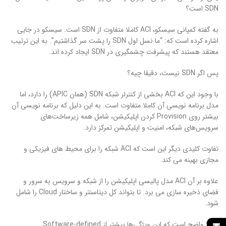
SDN است؟
به گفته کمپانی سیسکو، ACI کاملا متفاوت از SDN است. سیسکو در جایی
اشاره کرده است که: “ما نسل اول SDN را پشت سر گذاشتیم”. به این ترتیب
معتقد هستند که پیشرفت چشمگیری در SDN ایجاد کرده اند.
پس اگر SDN نیست، دقیقا چیه؟
با وجود این که ACI بخشی از کنترلر شبکه SDN (همان APIC) را دارد، اما
مدل برنامه نویسی آن کاملا متفاوت است. به این دلیل که برنامه نویسی آن
بیشتر روی Provision کردن اپلیکیشن، شامل همه زیرساخت‌های
سرویس‌های شبکه، امنیت و اپلیکیشن تمرکز دارد.
تفاوت کلیدی دیگر این است که ACI شبکه را برای محیط های فیزیکی و
مجازی بهینه می کند.
علاوه بر آن ACI مدل پالیسی اپلیکیشن را از شبکه و سرویس به سرور و
فضای ذخیره سازی می برد. تا بتواند کل دیتاسنتر و ساختار Cloud را شامل
شود.
کاملا واضح است که این ویژگی‌ها بیشتر از Software-defined