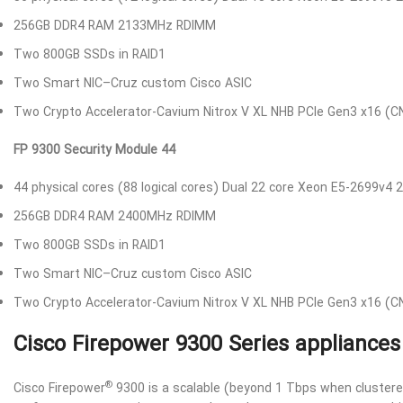
256GB DDR4 RAM 2133MHz RDIMM
Two 800GB SSDs in RAID1
Two Smart NIC–Cruz custom Cisco ASIC
Two Crypto Accelerator-Cavium Nitrox V XL NHB PCIe Gen3 x16 (
FP 9300 Security Module 44
44 physical cores (88 logical cores) Dual 22 core Xeon E5-2699v4 
256GB DDR4 RAM 2400MHz RDIMM
Two 800GB SSDs in RAID1
Two Smart NIC–Cruz custom Cisco ASIC
Two Crypto Accelerator-Cavium Nitrox V XL NHB PCIe Gen3 x16 (
Cisco Firepower 9300 Series appliances
®
Cisco Firepower
9300 is a scalable (beyond 1 Tbps when clustered)