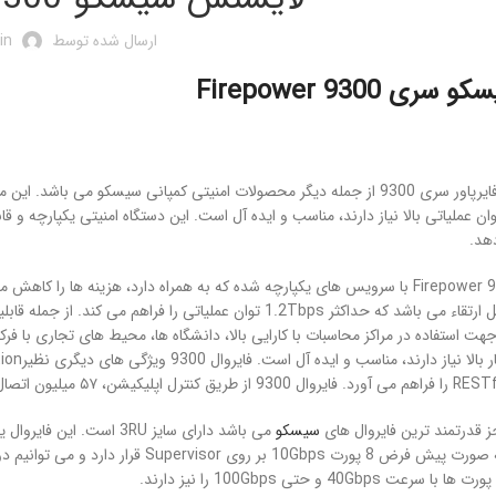
ارسال شده توسط
in
یسکو سری
Firepower 9300
هد.
سیسکو
را بر عهده دارد. به صورت پیش فرض 8 پور
 40Gbps و حتی 100Gbps را نیز دارند.