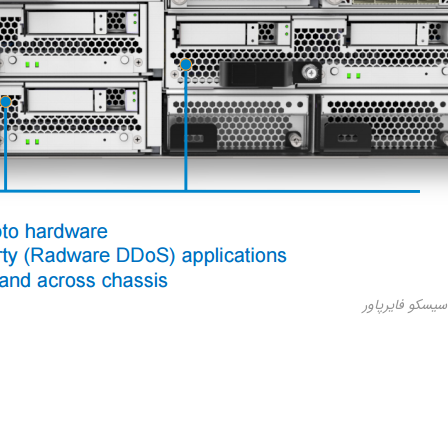
سکو فایرپاور