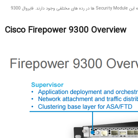
فایروال مدل 9300 توانایی این را دارد تا بتوانیم حداکثر تا سه Security Module به آن اضافه کنیم که این Security Module ها در رده های مختلفی وجود دارند. فایروال 9300
Cisco Firepower 9300 Overview