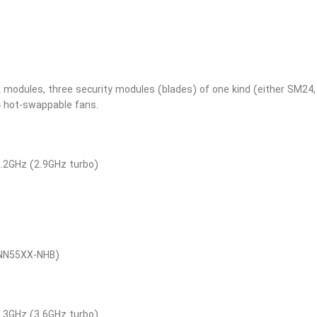
 modules, three security modules (blades) of one kind (either SM24
 4 hot-swappable fans.
2.2GHz (2.9GHz turbo)
CNN55XX-NHB)
2.3GHz (3.6GHz turbo)