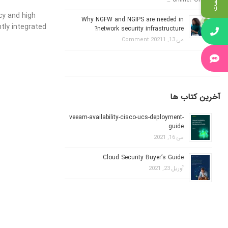
cy and high
Why NGFW and NGIPS are needed in
htly integrated
network security infrastructure?
می 13, 2021
1 Comment
آخرین کتاب ها
veeam-availability-cisco-ucs-deployment-
guide
می 16, 2021
Cloud Security Buyer’s Guide
آوریل 23, 2021