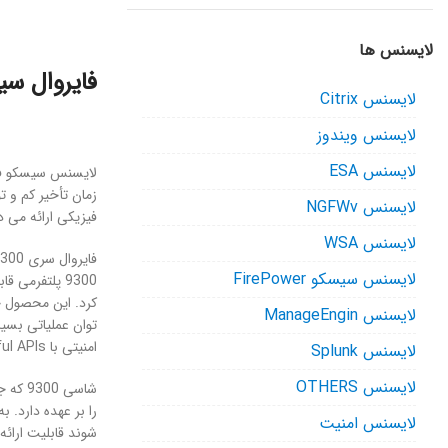
لایسنس ها
فایروال س
لایسنس Citrix
لایسنس ویندوز
لایسنس ESA
لایسنس NGFWv
فیزیکی ارائه می د
لایسنس WSA
لایسنس سیسکو FirePower
لایسنس ManageEngin
امنیتی با RESTful APIs را فراهم می آورد. فایروال 9300 از طریق کنترل اپلیکیشن، ۵۷ میلیون اتصال همزمان و ۵۰۰۰۰۰ اتصال جدید در هر ثانیه را پشتیبانی می کند.
لایسنس Splunk
لایسنس OTHERS
شاسی 9300 که جز قدرتمند ترین فایروال های
لایسنس امنیت
شوند قابلیت ارائه پورت ها با سرعت