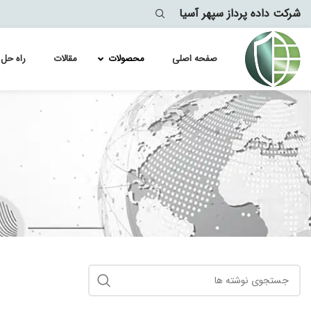
شرکت داده پرداز سپهر آسیا
صفحه اصلی
محصولات
مقالات
راه حل 
Module
lytics
معماری
آموزش کامل فع
پیاده سازی ervices Failover
لایسنس سیسک
لایسنس سیسک
لایسنس سیسک
لایسنس سیسک