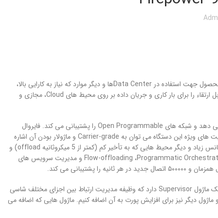
Adm
لایسنس سیسکو فایرپاور سری 9300 از جمله دیگر محصولات امنیتی کمپانی سیسکو می باشد. این محصول جهت استفاده در Data Centerها و دیگر موارد که نیاز به کارایی بالا،
زمان تأخیر کم و توان عملیاتی بالا نیاز دارند، مناسب و ایده آل است. این دستگاه امنیتی یکپارچه و قابل ارتقاء را برای بار کاری و جریان داده بر روی محیط های Cloud، مجازی و
فایروال سری Firepower 9300 با سرویس های یکپارچه شده که به همراه دارد، هزینه ها را کاهش می دهد و شبکه های Open Programmable را پشتیبانی می کند. فایروال
9300 پلتفرمی قابل ارتقاء می باشد که حداکثر 1.2Tbps توان عملیاتی را فراهم می کند. از جمله قابلیت های ویژه این دستگاه می توان به Carrier-grade و ماژولار بودن آن اشاره
کرد. این محصول جهت استفاده در مراکز محاسبات با کارایی بالا، دانشگاه ها، محیط های تجاری با فرکانس زیاد و دیگر محیط هایی که به تأخیر کم (کمتر از 5 میکروثانیه offload) و
توان عملیاتی بسیار بالا نیاز دارند، مناسب و ایده آل است. فایروال 9300 ویژگی های دیگری نظیرFlow-offloading ،Programmatic Orchestration و مدیریت سرویس های
می باشد دارای سایز 3RU است. این فایروال یک ماژول Supervisor دارد که وظیفه مدیریت ارتباط بین اجزای مختلف شاسی
ت 10Gbps بر روی Supervisor قرار دارد و می توانیم دو ماژول دیگر نیز برای افزایش پورت به آن اضافه کنیم. ماژول هایی که اضافه می