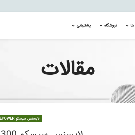
ها
فروشگاه
پشتیبانی
مقالات
CISCO ESA
Re-Image and Update the Cisco FirePOWER Services 
لایسنس سیسکو FirePower FTDv
)
چک لیست امنیتی ایمیل
Splunk Enterprise Security & User Behavior Ana
e
 اسپلانک
ال سازی لایسنس PLR در Cisco FMC | راهنمای گام‌به‌گام
Cisco ASA FirePOWER S
و 1000 FirePower
و 2100 FirePower
لایسنس سیسکو FIREPOWER
و 4100 FirePower
لایسنس سیسکو 9300 Firepower
و 9300 Firepower