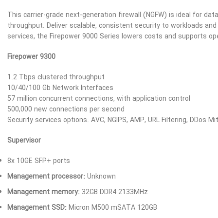
This carrier-grade next-generation firewall (NGFW) is ideal for da
throughput. Deliver scalable, consistent security to workloads and 
services, the Firepower 9000 Series lowers costs and supports o
Firepower 9300
1.2 Tbps clustered throughput
10/40/100 Gb Network Interfaces
57 million concurrent connections, with application control
500,000 new connections per second
Security services options: AVC, NGIPS, AMP, URL Filtering, DDos Mit
Supervisor
8x 10GE SFP+ ports
Management processor:
Unknown
Management memory:
32GB DDR4 2133MHz
Management SSD:
Micron M500 mSATA 120GB