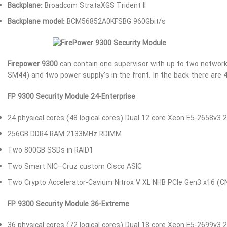
Backplane:
Broadcom StrataXGS Trident II
Backplane model:
BCM56852A0KFSBG 960Gbit/s
Firepower 9300
can contain one supervisor with up to two network
SM44) and two power supply’s in the front. In the back there are
FP 9300 Security Module 24-Enterprise
24 physical cores (48 logical cores) Dual 12 core Xeon E5-2658v3 
256GB DDR4 RAM 2133MHz RDIMM
Two 800GB SSDs in RAID1
Two Smart NIC–Cruz custom Cisco ASIC
Two Crypto Accelerator-Cavium Nitrox V XL NHB PCIe Gen3 x16 (
FP 9300 Security Module 36-Extreme
36 physical cores (72 logical cores) Dual 18 core Xeon E5-2699v3 