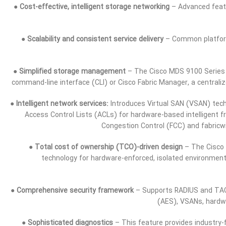
●
Cost-effective, intelligent storage networking
– Advanced featu
●
Scalability and consistent service delivery
– Common platform 
●
Simplified storage management
– The Cisco MDS 9100 Series i
command-line interface (CLI) or Cisco Fabric Manager, a central
●
Intelligent network services:
Introduces Virtual SAN (VSAN) techn
Access Control Lists (ACLs) for hardware-based intelligent
Congestion Control (FCC) and fabricw
●
Total cost of ownership (TCO)-driven design
– The Cisco 
technology for hardware-enforced, isolated environments 
●
Comprehensive security framework
– Supports RADIUS and TAC
(AES), VSANs, hardwa
●
Sophisticated diagnostics
– This feature provides industry-f