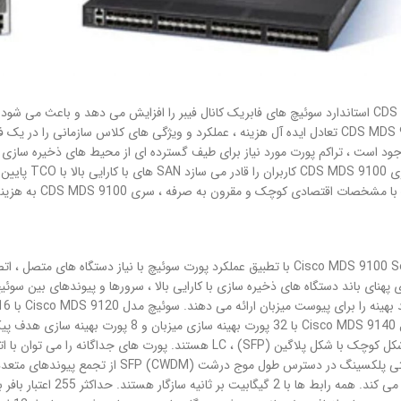
ورت موجود است ، تراکم پورت مورد نیاز برای طیف گسترده ای از محیط های ذخیره ساز
کلاس پیشرو ،
دی کوچک و مقرون به صرفه ، سری CDS MDS 9100 به هزینه ، عملکرد ، سهولت مدیریت پاسخ می دهد ،
سوئیچ های Cisco MDS 9100 Series با تطبیق عملکرد پورت سوئیچ با نیاز دس
پیکربندی کرد. مالتی پلکسینگ در دسترس 
محلولی پشتیبانی می کند