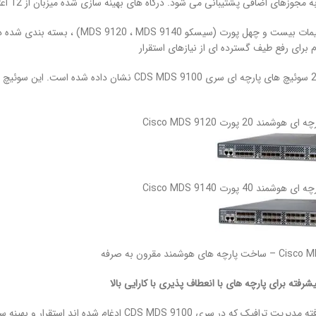
ی اضافی پشتیبانی می شود. درگاه های بهینه سازی شده میزبان از 12 اعتبار بافر در هر پورت پشتیبانی می کنند.
 برای رفع طیف گسترده ای از نیازهای استقرار
در شکل های 1 و 2 سوئیچ های پارچه ای سری DS 9100
شمند 20 پورت Cisco MDS 9120
شمند 40 پورت Cisco MDS 9140
هوشمند مقرون به صرفه
رفته برای پارچه های با انعطاف پذیری با کارایی بالا
CDS MDS 910 ادغام شده اند استقرار و بهینه سازی پارچه های بزرگ را ساده می کند.