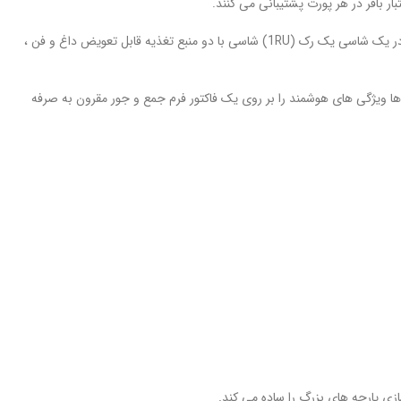
– تنظیمات بیست و چهل پورت (سیسکو MDS 9120 ، MDS 9140) ، بسته بندی شده در یک شاسی یک رک (1RU) شاسی با دو منبع تغذیه قابل تعویض داغ و فن ،
CDS M نشان داده شده است. این سوئیچ ها ویژگی های هوشمند را بر روی یک فاکتور فرم جمع و جور مقرون به صرفه