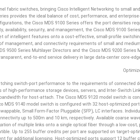
el fabric switches, bringing Cisco Intelligent Networking to small a
ies provides the ideal balance of cost, performance, and enterprise
figurations, the Cisco MDS 9100 Series offers the port densities requ
ity, availability, security, and management, the Cisco MDS 9100 Serie
 of intelligent features onto a cost-effective, small-profile switchin
 of management, and connectivity requirements of small and medium
DS 9500 Series Multilayer Directors and the Cisco MDS 9200 Series Mu
ransparent, end-to-end service delivery in large data-center core-ed
Optimiz
tching switch-port performance to the requirements of connected d
of high-performance storage devices, servers, and Inter-Switch Link
l bandwidth for host-attach. The Cisco MDS 9120 model switch is con
co MDS 9140 model switch is configured with 32 host-optimized port
wappable, Small Form-Factor Pluggable (SFP), LC interfaces. Individu
onnectivity up to 500m and 10 km, respectively. Available coarse wave
on of multiple links onto a single optical fiber through a low-cost, 
tible. Up to 255 buffer credits per port are supported on target-opti
t for additional licensing. Host-optimized ports support 12 buffer cr