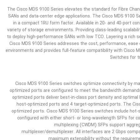
The Cisco MDS 9100 Series elevates the standard for Fibre Chann
SANs and data-center edge applications. The Cisco MDS 9100 Ser
in a compact 1RU form factor. Available in 20- and 40-port con
variety of storage environments. Providing class-leading scalabil
to deploy high-performance SANs with low TCO. Layering a rich set
Cisco MDS 9100 Series addresses the cost, performance, ease
environments and provides full-feature compatibility with Cisco M
Switches for t
Cisco MDS 9100 Series switches optimize connectivity by ma
optimized ports are configured to meet the bandwidth demands 
optimized ports deliver best-in-class port density and optima
host-optimized ports and 4 target-optimized ports. The Cis
optimized ports. Cisco MDS 9100 Series switches include hot-s
configured with either short- or long-wavelength SFPs for c
multiplexing (CWDM) SFPs support aggregati
multiplexer/demultiplexer. All interfaces are 2 Gbps compa
maximum extensibility without the requiremen