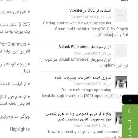
استفاده از DCLI در Vcenter
● خروجی مجازی صف
ژوئن 12, 2021
1 Comment
Getting started with VMware Datacenter
Command-Line Interfaces(DCLI) By Prigent
یک پورت واحد در ی
Nicolas| July 3rd, …
انواع مجوزهای Splunk Enterprise
افزاری می تواند 
می 29, 2021
1 Comment
انواع مجوزهای Splunk Enterprise هر نمونه از
نرم افزار Splunk …
پویا.
فناوری آینده: اختراعات پیشرفت آینده
● از کیفیت خدمات (QoS) می توان برای مدیریت پهنای باند و کنترل تأخیر ، به منظور اولویت بندی ترافیک
می 26, 2021
1 Comment
Future technology: upcoming
breakthrough inventions [2021 updates] Check out
→
the …
افزایش یافته است
چگونه از حریم خصوصی و داده های شخصی
ویژگی ها و مزایای
خود به صورت آنلاین محافظت کنیم
استعلام قیمت
می 26, 2021
1 Comment
Highlights
How to protect your privacy and personal data
online? Online …