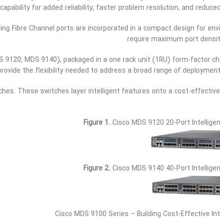
capability for added reliability, faster problem resolution, and reduce
ng Fibre Channel ports are incorporated in a compact design for en
require maximum port density
 9120, MDS 9140), packaged in a one rack unit (1RU) form-factor ch
rovide the flexibility needed to address a broad range of deploymen
ches. These switches layer intelligent features onto a cost-effecti
Figure 1.
Cisco MDS 9120 20-Port Intelligen
Figure 2.
Cisco MDS 9140 40-Port Intelligen
Cisco MDS 9100 Series – Building Cost-Effective Int