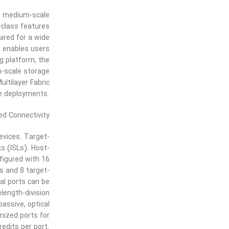
nd medium-scale
-class features
ired for a wide
s enables users
g platform, the
-scale storage
ltilayer Fabric
ge deployments.
ed Connectivity
evices. Target-
s (ISLs). Host-
figured with 16
s and 8 target-
al ports can be
length-division
passive, optical
mized ports for
edits per port.