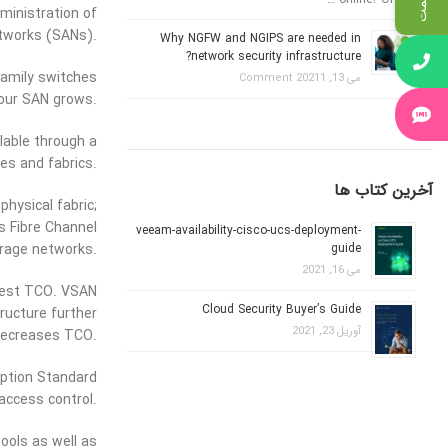
ministration of
tworks (SANs).
Why NGFW and NGIPS are needed in
network security infrastructure?
amily switches
می 13, 2021
1 Comment
your SAN grows.
lable through a
es and fabrics.
آخرین کتاب ها
hysical fabric;
s Fibre Channel
veeam-availability-cisco-ucs-deployment-
guide
orage networks.
می 16, 2021
west TCO. VSAN
Cloud Security Buyer’s Guide
tructure further
آوریل 23, 2021
ecreases TCO.
ption Standard
access control.
tools as well as