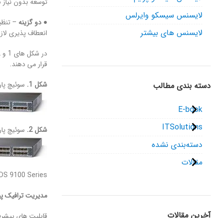
توسعه بدون نیاز به مجوزها
لایسنس سیسکو وایرلس
●
دو گزینه
لایسنس های بیشتر
انعطاف پذیری لازم
قرار می دهند.
شکل 1.
سوئیچ پارچه ای هو
دسته بندی مطالب
E-book
ITSolutions
شکل 2.
سوئیچ پارچه ای هو
دسته‌بندی نشده
مقالات
Cisco MDS 9100 Series – ساخت پارچه های 
مدیریت ترافیک پیش
آخرین مقالات
قابلیت های پیشرفته مدیریت ترافیک که در سری 0