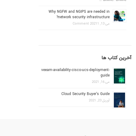
Why NGFW and NGIPS are needed in
network security infrastructure?
می 13, 2021
1 Comment
آخرین کتاب ها
veeam-availability-cisco-ucs-deployment-
guide
می 16, 2021
Cloud Security Buyer’s Guide
آوریل 23, 2021