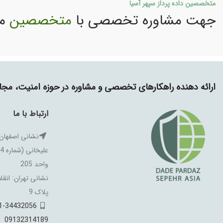
متخصصین داده پرداز سپهر آسیا
جهت مشاوره تخصصی با
متخصصین
ما
ارائه دهنده راهکارهای تخصصی و مشاوره در حوزه امنیت، م
ارتباط با ما
نشانی اصفهان:
واحد 205
نشانی تهران: انقل
پلاک 9
1-34432056
09132314189