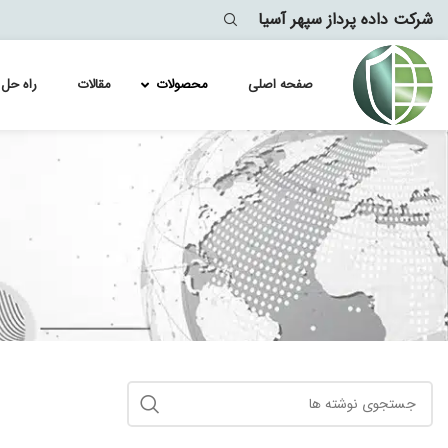
شرکت داده پرداز سپهر آسیا
صفحه اصلی
محصولات
مقالات
راه حل 
لایسنس سو
Module
لایسنس سو
lytics
معماری
لایسنس سو
لایسنس سو
لایسنس سو
لایسنس سو
لایسنس سو
لایسنس سو
لایسنس سو
لایسنس سو
لایسنس سو