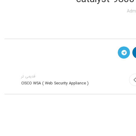
Adm
قدیمی تر
CISCO WSA ( Web Security Appliance )