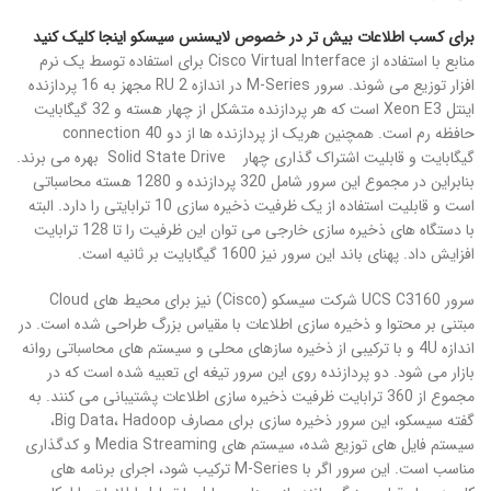
برای کسب اطلاعات بیش تر در خصوص لایسنس سیسکو اینجا کلیک کنید
منابع با استفاده از Cisco Virtual Interface برای استفاده توسط یک نرم
افزار توزیع می شوند. سرور M-Series در اندازه RU 2 مجهز به 16 پردازنده
اینتل Xeon E3 است که هر پردازنده متشکل از چهار هسته و 32 گیگابایت
حافظه رم است. همچنین هریک از پردازنده ها از دو connection 40
گیگابایت و قابلیت اشتراک گذاری چهار Solid State Drive بهره می برند.
بنابراین در مجموع این سرور شامل 320 پردازنده و 1280 هسته محاسباتی
است و قابلیت استفاده از یک ظرفیت ذخیره سازی 10 ترابایتی را دارد. البته
با دستگاه های ذخیره سازی خارجی می توان این ظرفیت را تا 128 ترابایت
افزایش داد. پهنای باند این سرور نیز 1600 گیگابایت بر ثانیه است.
سرور UCS C3160 شرکت سیسکو (Cisco) نیز برای محیط های Cloud
مبتنی بر محتوا و ذخیره سازی اطلاعات با مقیاس بزرگ طراحی شده است. در
اندازه 4U و با ترکیبی از ذخیره سازهای محلی و سیستم های محاسباتی روانه
بازار می شود. دو پردازنده روی این سرور تیغه ای تعبیه شده است که در
مجموع از 360 ترابایت ظرفیت ذخیره سازی اطلاعات پشتیبانی می کنند. به
گفته سیسکو، این سرور ذخیره سازی برای مصارف Big Data، Hadoop،
سیستم فایل های توزیع شده، سیستم های Media Streaming و کدگذاری
مناسب است. این سرور اگر با M-Series ترکیب شود، اجرای برنامه های