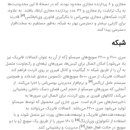
مجازی و ۸ پردازنده مجازی محدود بودند که در نسخهّ ۵ این محدودیت‌ها
به یک ترابایت رم مجازی و ۳۲ عدد پردازنده مجازی ارتقاء یافتند. به علاوه،
[۱۳]
کارت شبکه‌های مجازی یوسی‌اس با بکارگیری فناوری وی‌ام‌فکس
قادرند
برای کارایی بیشتر و دسترسی بهتر به شبکه، به‌طور مستقیم به سخت‌افزار
دسترسی پیدا کنند.
شبکه
سری ۶۱۰۰ و ۶۲۰۰ سویچ‌های سیسکو (که از آن به عنوان اتصالات فابریک نیز
یاد می‌شود) امکان اتصال برای کیس‌ها، سرورهای تیغه‌ای و رک‌ماونت متصل
به آن را از طریق شبکه ۱۰ گیگابیت و کانال فیبری بر روی اترنت فراهم کند.
اتصالات فابریک از سری ۵۰۰۰ سویچ‌های نکسوس مشتق شده‌اند و همچنین
[۱۴]
سیستم عامل ان‌اکس
و نرم‌افزار مدیریتی یوسی‌اس را اجرا می‌کنند. از
آنجایی که سرورهای سیسکو از حجم کمی فضای دسک داخلی پشتیبانی
می‌کند، کانالهای فیبری بر روی اترنت، برای اتصال این سرورها به
ذخیره‌سازهای سن لازم است. سری جاری این محصول که توسط سیسکو
تولید می‌شود سری ۶۲۰۰ می‌باشد. اتصالات فابریک می‌توانند به
توسعه‌دهنده‌های فابریک و توسعه‌دهنده‌های پورت نیز متصل شوند و با
[۱۵]
استفاده از تکنولوژی وی‌ان‌تگ
تا ۱۶۰ سرور را از طریق یک سویچ (و یا دو
[۱۶]
سویچ در حالت فعال-فعال
) مدیریت و پشتیبانی کنند.