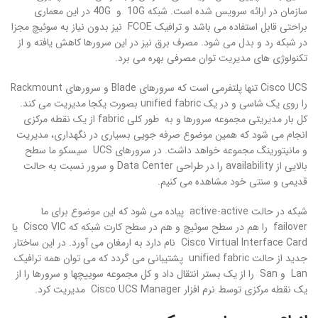
سازمان در ارائه سرویس شده است. شبکه 10G و 40G در این معماری
براحتی قابل استفاده می باشد و ترافیک FCOE نیز بدون نیاز به سوئیچ مجزا
در شبکه رد و بدل می شود. مصرف برق نیز در این سرورها کاهش یافته و از
تکنولوژی های مدیریت توان مصرفی بهره می برد.
Cisco UCS تنها پلتفرمی است که سرورهای Blade و سرورهای Rackmount
را روی یک شاسی و در یک unified fabric بصورت یکجا مدیریت می کند.
کل بار مدیریتی مجموعه سرورها و به طور کلی fabric از یک نقطه مرکزی
انجام می شود که همین موضوع صرفه جویی بسیاری در نگهداری، مدیریت
و مانیتورینگ مجموعه خواهد داشت. در سرورهای UCS سیسکو ما سطح
بالایی از availability را در طراحی Data Center و سرور نسبت به حالت
قدیمی و سنتی خود مشاهده می کنیم.
شبکه در حالت active-active پیاده می شود که این موضوع برای ما
failover را هم در سطح سوئیچ و هم در سطح کارت شبکه که Cisco VIC یا
Cisco Virtual Interface Card نام دارد به ارمغان می آورد. در این ساختار
جدید از حالت unified fabric پشتیبانی می گردد که می توان همه ترافیک
Lan و San را از یک بستر انتقال داد و کل مجموعه سوییچها و سرورها را از
یک نقطه مرکزی توسط نرم افزار Cisco UCS Manager مدیریت کرد.