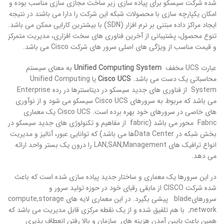
شده شرکت سیسکو برای پیاده سازی زیر ساخت مجازی سازی مناسب بوده و
امکان یکپارچه سازی با محصولات شبکه این شرکت را دارا می باشند در نتیجه
ایجاد مراکز داده مبتنی بر نرم افزار (SDN) با بیشترین کارایی ممکن می باشد.
تنوع محصول، پشتیبانی از آخرین فناوری های سخت افزاری، مدیریت متمرکز
و قیمت مناسب از ویژگی های اصلی سرور های شرکت Cisco می باشد.
عبارت UCS مخفف
Unified Computing System
به معنای سیستم
محاسباتی یک دست می باشد.
Cisco UCS
یا Unified Computing
System از فناوری های جدید سیسکو در دیتاسنترها در رده Enterprise
می باشد که مربوط به سرورهای Cisco UCS سیسکو می شود و از نوآوری
های خاصی در سرورهای خود بهره برده است. Cisco UCS یک معماری
Fabric محور می باشد (fabric از مفاهیم و تکنولوژی های جدید سیسکو در
بخش شبکه در Data Centerها می باشد) که توانایی عبور، آنالیز و مدیریت
انواع ترافیک های LAN,SAN,Management را درون یک بستر واحد ارائه
می دهد.
در این سرورها یک معماری و ساختار جدید پیاده سازی شده است که باعث
شده شرکت CISCO از مابقی رقبای خود در حوزه تولید سرور و
سرورهایblade پیشی بگیرد. در این معماری لایه های compute,storage
,network با هم تلفیق شده و از یک نقطه مرکزی قابل مدیریت می باشد که
همین باعث پایین آمدن هزینه های سازمان و بالا رفتن انعطاف پذیری