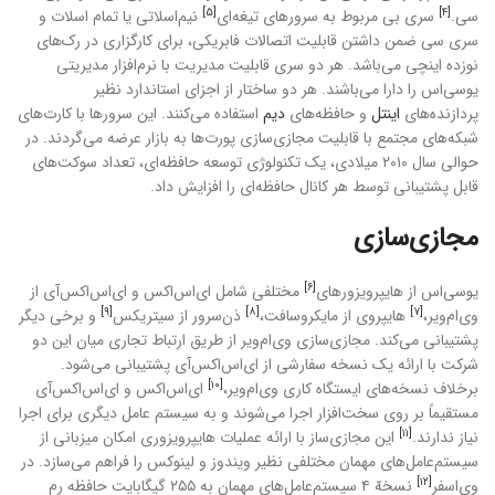
[۵]
[۴]
سی.
سری بی مربوط به سرورهای تیغه‌ای
نیم‌اسلاتی یا تمام اسلات و
سری سی ضمن داشتن قابلیت اتصالات فابریکی، برای کارگزاری در رک‌های
نوزده اینچی می‌باشد. هر دو سری قابلیت مدیریت با نرم‌افزار مدیریتی
یوسی‌اس را دارا می‌باشند. هر دو ساختار از اجزای استاندارد نظیر
پردازنده‌های
اینتل
و حافظه‌های
دیم
استفاده می‌کنند. این سرورها با کارت‌های
شبکه‌های مجتمع با قابلیت مجازی‌سازی پورت‌ها به بازار عرضه می‌گردند. در
حوالی سال ۲۰۱۰ میلادی، یک تکنولوژی توسعه حافظه‌ای، تعداد سوکت‌های
قابل پشتیبانی توسط هر کانال حافظه‌ای را افزایش داد.
مجازی‌سازی
[۶]
یوسی‌اس از هایپرویزورهای
مختلفی شامل ای‌اس‌اکس و ای‌اس‌اکس‌آی از
[۹]
[۸]
[۷]
وی‌ام‌ویر،
هایپروی از مایکروسافت،
ذن‌سرور از سیتریکس
و برخی دیگر
پشتیبانی می‌کند. مجازی‌سازی وی‌ام‌ویر از طریق ارتباط تجاری میان این دو
شرکت با ارائه یک نسخه سفارشی از ای‌اس‌اکس‌آی پشتیبانی می‌شود.
[۱۰]
برخلاف نسخه‌های ایستگاه کاری وی‌ام‌ویر،
ای‌اس‌اکس و ای‌اس‌اکس‌آی
مستقیماً بر روی سخت‌افزار اجرا می‌شوند و به سیستم عامل دیگری برای اجرا
[۱۱]
نیاز ندارند.
این مجازی‌ساز با ارائه عملیات هایپرویزوری امکان میزبانی از
سیستم‌عامل‌های مهمان مختلفی نظیر ویندوز و لینوکس را فراهم می‌سازد. در
[۱۲]
وی‌اسفر
نسخهّ ۴ سیستم‌عامل‌های مهمان به ۲۵۵ گیگابایت حافظه رم