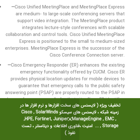
—
Cisco Unified MeetingPlace and MeetingPlace Express
are medium- to large-scale conferencing servers that
support video integration. The MeetingPlace product
integrates lecture-style conferences with scalable
collaboration and control tools. Cisco Unified MeetingPlace
Express is positioned to the small to medium-sized
enterprises. MeetingPlace Express is the successor of the
Cisco Conference Connection server.
—
Cisco Emergency Responder (ER) enhances the existing
emergency functionality offered by CUCM. Cisco ER
provides physical location updates for mobile devices to
guarantee that emergency calls to the public safety
answering point (PSAP) are properly routed to the PSAP in
charge of emergency calls for that site. Cisco ER identifies
تخفیف ویژه ( لایسنس های سخت افزارها و نرم افزار ها در
the caller location and maps all calls from that physical
زمینه شبکه ، لایسنس های سیسکو Cisco , SolarWinds
location to an emergency line identification number (ELIN)
,HPE, Fortinet, Juniper ، ManageEngine , EMC ,
through the use of standard automatic number
Storage , ... امنیت ،فناوری اطلاعات و دیتاسنتر ، تست
identification (ANI)/caller identification (CLID). The ELIN is
نفوذ )
registered with the PSAP as an Emergency Response