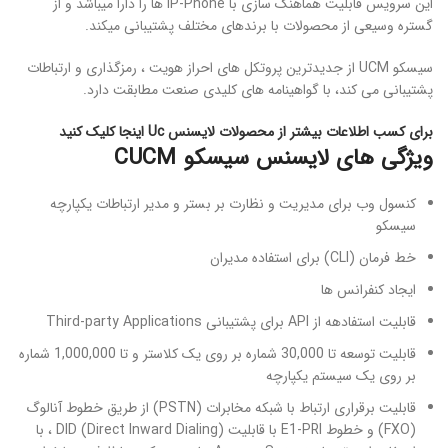
این سرویس قابلیت هماهنگ سازی با IP-Phone ها را دارا میباشد و از
گستره وسیعی از محصولات با برندهای مختلف پشتیبانی میکند.
سیسکو UCM از جدیدترین پروتکل های احراز هویت ، رمزگذاری و ارتباطات
پشتیبانی می کند، با گواهینامه های کلیدی صنعت مطابقت دارد.
برای کسب اطلاعات بیشتر از محصولات لایسنس Uc اینجا کلیک کنید
ویژگی های لایسنس سیسکو CUCM
کنسول وب برای مدیریت و نظارت بر بستر و مدیر ارتباطات یکپارچه
سیسکو
خط فرمان (CLI) برای استفاده مدیران
ایجاد کنفرانس ها
قابلیت استفادهه از API برای پشتیبانی Third-party Applications
قابلیت توسعه تا 30,000 شماره بر روی یک کلاستر و تا 1,000,000 شماره
بر روی یک سیستم یکپارچه
قابلیت برقراری ارتباط با شبکه مخابرات (PSTN) از طریق خطوط آنالوگ
(FXO) و خطوط E1-PRI با قابلیت DID (Direct Inward Dialing) ، با