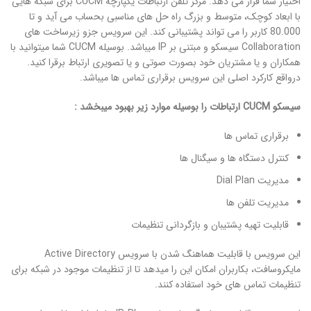
اختیار شما قرار می دهد. مرکز تلفن ارتباطات یکپارچه CUCM برای شبکه هایی
با ابعاد کوچک، متوسط و بزرگ راه حل های مناسبی بحساب می آید و تا
80.000 کاربر را می تواند پشتیبانی کند. این سرویس جزو زیرساخت های
Collaboration سیسکو و مبتنی بر IP میباشد. بوسیله CUCM شما میتوانید با
همکاران و یا مشتریان خود بصورت صوتی و یا تصویری ارتباط برقرا کنید.
درواقع کارکرد اصلی این سرویس برقراری تماس ها میباشد.
سیسکو CUCM ارتباطات را بوسیله موارد زیر بهبود میبخشد :
برقراری تماس ها
کنترل دستگاه ها و سیگنال ها
مدیریت Dial Plan
مدیریت تلفن ها
قابلیت تهیه پشتیبان و بازگردانی تنظیمات
این سرویس با قابلیت هماهنگ شدن با سرویس Active Directory
مایکروسافت، بکاربران امکان این را میدهد تا از تنظیمات موجود در شبکه برای
تنظیمات تماس های خود استفاده کنند.