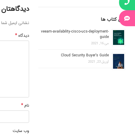
دیدگاهتان ر
آخرین کتاب ها
نشانی ایمیل شما 
veeam-availability-cisco-ucs-deployment-
*
دیدگاه
guide
می 16, 2021
Cloud Security Buyer’s Guide
آوریل 23, 2021
*
نام
وب‌ سایت