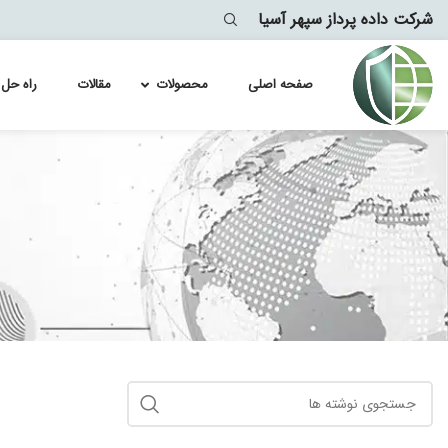
شرکت داده پرداز سپهر آسیا
صفحه اصلی
محصولات
مقالات
راه حل 
لایسنس سو
Module
لایسنس سو
lytics
معماری
لایسنس سو
لایسنس سو
لایسنس سو
لایسنس سو
لایسنس سو
لایسنس سو
لایسنس سو
لایسنس سو
لایسنس سو