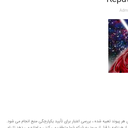
Adm
ه مبتنی بر اطلاعات تهدید از Talos است ، مسدود کنید. برای هر پیوند تعبیه شده ، بررسی اعتبار برای تأیید یکپارچگی منبع انجام می شود.
که شهرت نامطلوب دارند به طور خودکار مسدود می شوند فیلتر معروفیت 90 درصد از هرزنامه را قبل از ورود به شبکه شما متوقف می کند ، و اجازه می دهد تا راه