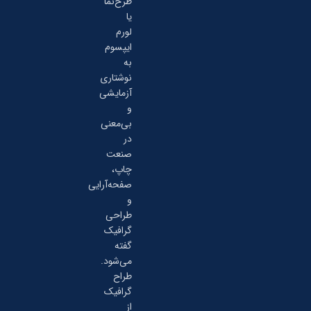
طرح‌نما
یا
لورم
ایپسوم
به
نوشتاری
آزمایشی
و
بی‌معنی
در
صنعت
چاپ،
صفحه‌آرایی
و
طراحی
گرافیک
گفته
می‌شود.
طراح
گرافیک
از