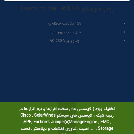
روتر سیسکو Cisco router 7613-S
128 مگابایت حافظه رم
قابل نصب برروی دیوار
ولتاژ پاور AC 230 V
مشاوره و خرید
تخفیف ویژه ( لایسنس های سخت افزارها و نرم افزار ها در
زمینه شبکه ، لایسنس های سیسکو Cisco , SolarWinds
,HPE, Fortinet, Juniper ، ManageEngine , EMC ,
Storage , ... امنیت ،فناوری اطلاعات و دیتاسنتر ، تست