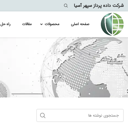
شرکت داده پرداز سپهر آسیا
صفحه اصلی
محصولات
مقالات
راه حل 
لایسنس سو
Module
لایسنس سو
lytics
معماری
لایسنس سو
لایسنس سو
لایسنس سو
لایسنس سو
لایسنس سو
لایسنس سو
لایسنس سو
لایسنس سو
لایسنس سو