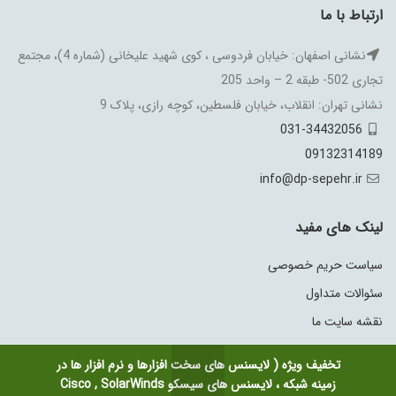
ارتباط با ما
نشانی اصفهان: خیابان فردوسی ، کوی شهید علیخانی (شماره 4)، مجتمع
تجاری 502- طبقه 2 – واحد 205
نشانی تهران: انقلاب، خیابان فلسطین، کوچه رازی، پلاک 9
031-34432056
09132314189
info@dp-sepehr.ir
لینک های مفید
سیاست حریم خصوصی
سئوالات متداول
نقشه سایت ما
تخفیف ویژه ( لایسنس های سخت افزارها و نرم افزار ها در
زمینه شبکه ، لایسنس های سیسکو Cisco , SolarWinds