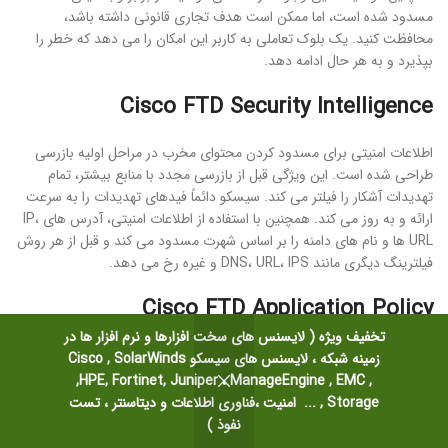
مسدود شده است، اما ممکن است هدف تجاری قانونی داشته باشد،
محافظت کنید. یک بلوک تعاملی به کاربر این امکان را می دهد که خطر را
بپذیرد و به هر حال ادامه دهد.
Cisco FTD Security Intelligence
اطلاعات امنیتی برای مسدود کردن محتوای مخرب در مراحل اولیه بازرسی
طراحی شده است. این ویژگی قبل از بازرسی مجدد با منابع بیشتر، تمام
تهدیدات آشکار را فیلتر می کند. سیسکو دائماً فیدهای تهدیدات را به سرعت
ارائه و به روز می کند. همچنین با استفاده از اطلاعات امنیتی، آدرس های IP،
URL ها و نام های دامنه را بر اساس شهرت مسدود می کند و قبل از هر روش
فیلترینگ دیگری مانند DNS، URL، IPS و غیره رخ می دهد.
Cisco FTD Application Policy
تخفیف ویژه ( لایسنس های سخت افزارها و نرم افزار ها در
Cisco FTD برنامه های مختلف را تشخیص می دهد و می تواند برای فیلتر
زمینه شبکه ، لایسنس های سیسکو Cisco , SolarWinds
یا نظارت بر برنامه ها استفاده شود و از مخفی شدن محتوای مخرب به عنوان
,HPE, Fortinet, Juniper ، ManageEngine , EMC ,
یک برنامه قانونی جلوگیری می کند. فیلتر کردن برنامه‌ها بر اساس برنامه‌های
Storage , ... امنیت ،فناوری اطلاعات و دیتاسنتر ، تست
فردی و دسته کلی، ریسکی که برنامه نشان می‌دهد و برنامه کاربردی مرتبط
نفوذ )
با کسب‌وکار یا ترکیبی از همه اتفاق می‌افتد.