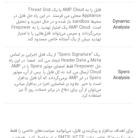
فایل را به AMP Cloud یا یک Threat Grid
Appliance محلی می فرستد. در این راه حل فایل در
Dynamic
محیط sandbox باز شده و در حال تجزیه و تحلیل
Analysis
است. AMP Cloud یک امتیاز تهدید را به Firepower
برمی‌گرداند و سپس می‌تواند فایل‌هایی را با امتیاز
تهدید بیش از یک آستانه خاص مسدود کند.
یک “Spero Signature” از یک فایل اجرایی بر اساس
Meta و Header Data ایجاد می کند. امضا. در این راه
حل Firepower فقط امضای موتور Spero را در AMP
Spero
Cloud ارسال می کند نه کل فایل را. پس از آن، موتور
Analysis
Spero در ابر AMP برمی‌گرداند که آیا فایل بدافزار
است یا خیر. علاوه بر شناسایی اجرا در بدافزار میانی،
می‌توان از آن برای دفاع در برابر حملات روز 0 نیز
استفاده کرد.
برای اهداف بدافزار و پیکربندی فایل، می‌توانید سیاست‌های خاصی را فقط
برای یک پروتکل خاص مانند SMTP، HTTP و غیره اعمال کنید. همچنین