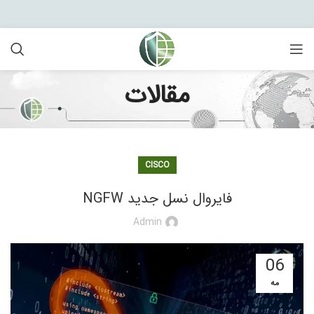
مقالات
CISCO
فایروال نسل جدید NGFW
Admin
06
مه