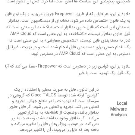
همچنین، پیکربندی این سیاست ها آسان است، اما درک کامل آن دشوار است.
علاوه بر این، هر فایلی که از طریق Firepower جریان می‌یابد و یک نوع فایل
به یک قانون اختصاص داده می‌شود، نشانه‌ای از دیسکاسیون است. بدافزار
به معنای این است که فایل حاوی بدافزار است، «پاک» به این معنی است که
فایل حاوی بدافزار نیست، «ناشناخته» به این معنی است که AMP Cloud
قادر به دسته‌بندی فایل نیست، «تشخیص سفارشی» به این معنی است که
یک اقدام دستی برای دسته‌بندی فایل انجام شده است و در نهایت ، غیرقابل
دسترس به این معنی است که AMP Cloud در دسترس نبود.
علاوه بر این، قوانین زیر در دسترس است که Firepower حفظ می کند که آیا
یک فایل یک تهدید است یا خیر:
در این قانون، فایل به صورت محلی با استفاده از یک
“قوانین” ارائه شده توسط Cisco TALOS که گروهی در
سیسکو است که تهدیدات را در سطح جهانی تجزیه و
Local
تحلیل می کند، تجزیه و تحلیل می شود. اگر فایل حاوی
Malware
بدافزار باشد، وضعیت از ناشناخته به بدافزار تغییر
Analysis
می‌کند. اگر بدافزار وجود نداشته باشد، وضعیت تغییر
نمی کند. در عوض، ویژگی‌های فایل را ذخیره می‌کند و
دفعه بعد که فایل را می‌بیند، آن را تغییر می‌دهد.