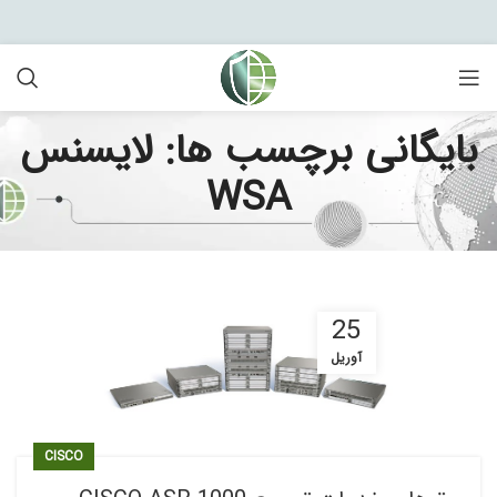
بایگانی برچسب ها: لایسنس
WSA
25
آوریل
CISCO