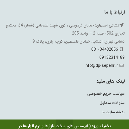
ارتباط با ما
نشانی اصفهان: خیابان فردوسی ، کوی شهید علیخانی (شماره 4)، مجتمع
تجاری 502- طبقه 2 – واحد 205
نشانی تهران: انقلاب، خیابان فلسطین، کوچه رازی، پلاک 9
031-34432056
09132314189
info@dp-sepehr.ir
لینک های مفید
سیاست حریم خصوصی
سئوالات متداول
نقشه سایت ما
تخفیف ویژه ( لایسنس های سخت افزارها و نرم افزار ها در