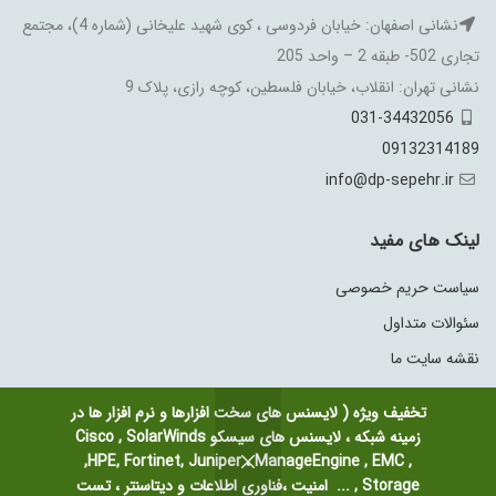
نشانی اصفهان: خیابان فردوسی ، کوی شهید علیخانی (شماره 4)، مجتمع
تجاری 502- طبقه 2 – واحد 205
نشانی تهران: انقلاب، خیابان فلسطین، کوچه رازی، پلاک 9
031-34432056
09132314189
info@dp-sepehr.ir
لینک های مفید
سیاست حریم خصوصی
سئوالات متداول
نقشه سایت ما
تخفیف ویژه ( لایسنس های سخت افزارها و نرم افزار ها در
زمینه شبکه ، لایسنس های سیسکو Cisco , SolarWinds
,HPE, Fortinet, Juniper ، ManageEngine , EMC ,
Storage , ... امنیت ،فناوری اطلاعات و دیتاسنتر ، تست