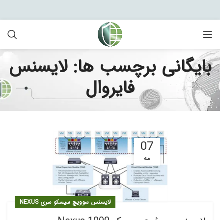
بایگانی برچسب ها: لایسنس
فایروال
07
مه
لایسنس سوویچ سیسکو سری NEXUS