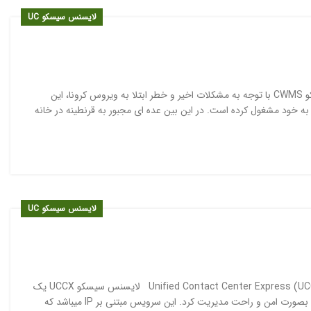
لایسنس سیسکو UC
ویروس کرونا و دورکاری در سازمان ها و شرکت ها: لایسنس سیسکو CWMS با توجه به مشکلات اخیر و خطر ابتلا به ویروس کرونا، این
ه خود مشغول کرده است. در این بین عده ای مجبور به قرنطینه در خانه
لایسنس سیسکو UC
لایسنس سیسکو UCCX مرکز تماس یکپارچه اکسپرس سیسکو (UCCX) Unified Contact Center Express لایسنس سیسکو UCCX یک
مرکز تماس یکپارچه است که بوسیله آن میتوان ارتباط با مشتریان را بصورت امن و راحت مدیریت کرد. این سرویس مبتنی بر IP میباشد که