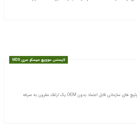
لایسنس سوویچ سیسکو سری MDS
با انعطاف پذیری فوق العاده و توانایی رشد با مرکز داده کسب و کار شما ، به دست آوردن این سوئیچ های سازمانی قابل اعتماد بدون OEM یک ارتقاء مقرون به صرفه