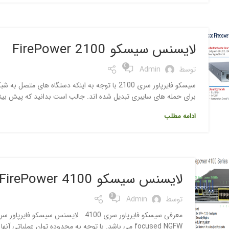
لایسنس سیسکو 2100 FirePower
0
توسط
Admin
سیسکو فایرپاور سری 2100 با توجه به اینکه دستگاه
برای حمله های سایبری تبدیل شده اند. جالب است بدانید که پیش بینی شده است که تا سال ۰۲۰
ادامه مطلب
لایسنس سیسکو 4100 FirePower
0
توسط
Admin
focused NGFW می باشد. با توجه به محدوده توان عملیاتی آنها می توانند در Data Center و Edge اینترنت مورد استفاده قرار...