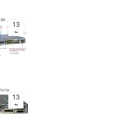
13
مه
13
مه