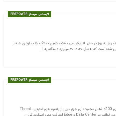
لایسنس سیسکو FIREPOWER
 های متصل به شبکه روز به روز در حال افزایش می باشند، همین دستگاه ها به اولین هدف
۲، ۳۰ میلیارد دستگاه به ا...
لایسنس سیسکو FIREPOWER
معرفی سیسکو فایرپاور سری 4100 لایسنس سیسکو فایرپاور سری 4100 شامل مجموعه ای چهار تایی از پلتفرم های امنیتی Threat-