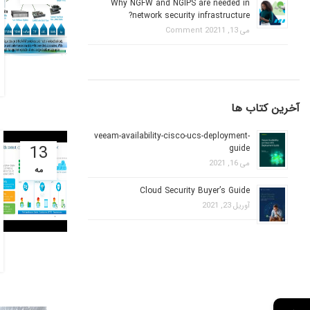
Why NGFW and NGIPS are needed in
network security infrastructure?
می 13, 2021
1 Comment
آخرین کتاب ها
veeam-availability-cisco-ucs-deployment-
13
guide
می 16, 2021
مه
Cloud Security Buyer’s Guide
آوریل 23, 2021
→