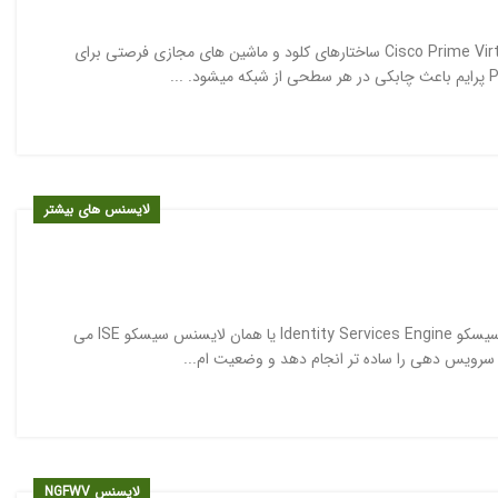
سرویس مجازی تحلیل شبکه سیسکو پرایم Cisco Prime Virtual Network Analysis Module ساختارهای کلود و ماشین های مجازی فرصتی برای
لایسنس های بیشتر
معرفی لایسنس سیسکو ISE از جدیدترین و قدرتمند ترین محصولات شرکت سیسکو Identity Services Engine یا همان لایسنس سیسکو ISE می
 سرویس دهی را ساده تر انجام دهد و وضعیت ام...
لایسنس NGFWV