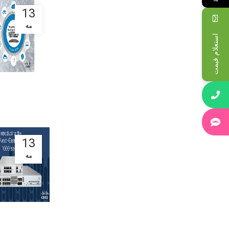
13
مه
استعلام قیمت
13
مه