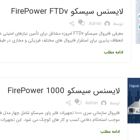
لایسنس سیسکو FirePower FTDv
0
توسط
Admin
معرفی فایروال سیسکو FTDv امروزه مشاغل برای تأمین ن
انعطاف پذیری برای استقرار فایروال های مختلف فیزیکی و مجازی در طیف
ادامه مطلب
لایسنس سیسکو 1000 FirePower
0
توسط
Admin
موجب استحکام دفاعی کسب و کار های کوچک می شود. این تجهیزات با و
ادامه مطلب