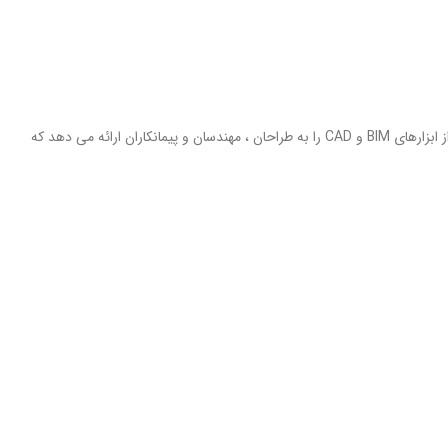
مجموعه نرم افزار معماری ، مهندسی و ساخت اتودسک چیست ؟ مجموعه AEC یا همان Architecture, Engineering & Construction Collection مجموعه ای از ابزارهای BIM و CAD را به طراحان ، مهندسان و پیمانکاران ارائه می دهد که