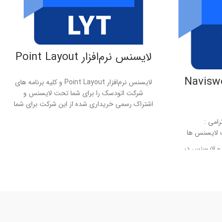
لایسنس نرم‌افزار Point Layout
‌افزار Navisworks
لایسنس نرم‌افزار Point Layout و کلیه برنامه های
شرکت اتودسک را برای شما تحت لایسنس و
اشتراک رسمی خریداری شده از این شرکت برای شما
فراهم می آوریم . خدمات ما به شما مهندس گرامی
امی :
:
 لایسنس ها
تحویل سریع لایسنس و اصالت لایسنس ها
 و لایسنس در
مالکیت کامل شما بر پنل اشتراک و لایسنس در
شرکت اتودسک
نتشار از شرکت
ارائه آپدیت ها بلافاصله پس از انتشار از شرکت
اتودسک
7 روز ضمانت بازگشت وجه
ساپ