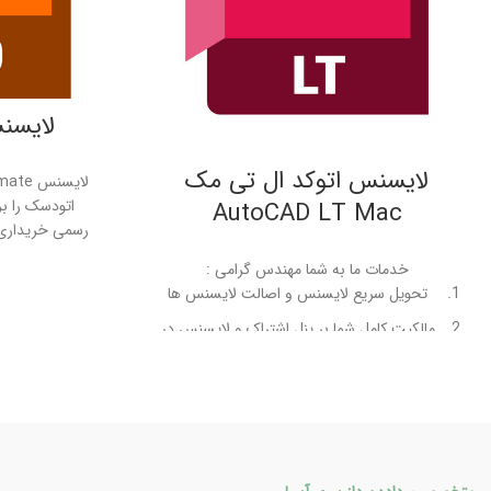
لایسنس imate
لایسنس اتوکد ال تی مک
اتودسک را ب
AutoCAD LT Mac
رسمی خریداری 
می آوریم . خ
خدمات ما به شما مهندس گرامی :
تحویل سر
تحویل سریع لایسنس و اصالت لایسنس ها
مالکیت کام
مالکیت کامل شما بر پنل اشتراک و لایسنس در
شرکت اتودسک
ارائه آپدیت
ارائه آپدیت ها بلافاصله پس از انتشار از شرکت
اتودسک
7 روز ضمانت بازگشت وجه
7 روز ضمانت بازگشت وجه
پ
پشتیبانی بر خط، واتساپ