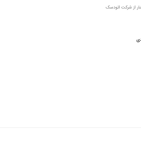
شار از شرکت اتودسک
دی