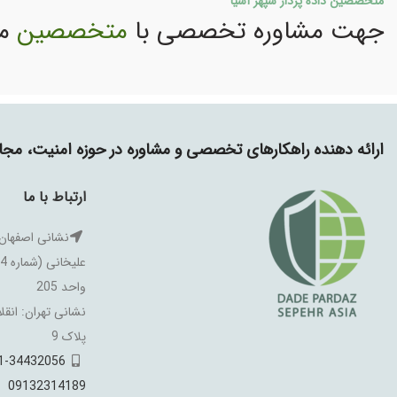
متخصصین داده پرداز سپهر آسیا
جهت مشاوره تخصصی با
متخصصین
ما
ارائه دهنده راهکارهای تخصصی و مشاوره در حوزه امنیت، م
ارتباط با ما
نشانی اصفهان:
واحد 205
نشانی تهران: انقل
پلاک 9
1-34432056
09132314189