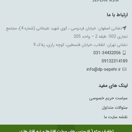
ارتباط با ما
نشانی اصفهان: خیابان فردوسی ، کوی شهید علیخانی (شماره 4)، مجتمع
تجاری 502- طبقه 2 – واحد 205
نشانی تهران: انقلاب، خیابان فلسطین، کوچه رازی، پلاک 9
031-34432056
09132314189
info@dp-sepehr.ir
لینک های مفید
سیاست حریم خصوصی
سئوالات متداول
نقشه سایت ما
تخفیف ویژه ( لایسنس های سخت افزارها و نرم افزار ها در