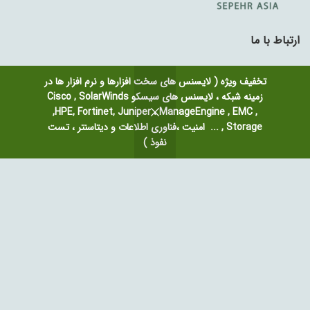
ارتباط با ما
نشانی اصفهان: خیابان فردوسی ، کوی شهید علیخانی (شماره 4)، مجتمع
تخفیف ویژه ( لایسنس های سخت افزارها و نرم افزار ها در
تجاری 502- طبقه 2 – واحد 205
زمینه شبکه ، لایسنس های سیسکو Cisco , SolarWinds
نشانی تهران: انقلاب، خیابان فلسطین، کوچه رازی، پلاک 9
,HPE, Fortinet, Juniper ، ManageEngine , EMC ,
Storage , ... امنیت ،فناوری اطلاعات و دیتاسنتر ، تست
031-34432056
نفوذ )
09132314189
info@dp-sepehr.ir
لینک های مفید
سیاست حریم خصوصی
سئوالات متداول
نقشه سایت ما