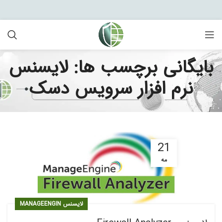
بایگانی برچسب ها: لایسنس
نرم افزار سرویس دسک
21
مه
لایسنس MANAGEENGIN